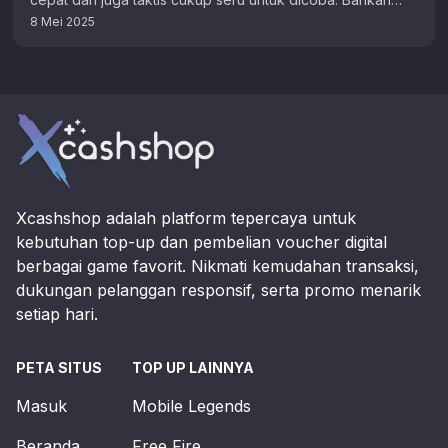
dengan banyaknya karakter …
8 Mei 2025
Footer
Xcashshop adalah platform tepercaya untuk
kebutuhan top-up dan pembelian voucher digital
berbagai game favorit. Nikmati kemudahan transaksi,
dukungan pelanggan responsif, serta promo menarik
setiap hari.
PETA SITUS
TOP UP LAINNYA
Masuk
Mobile Legends
Beranda
Free Fire