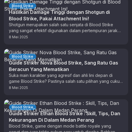
Blood Strike
Hasilkan Damage Tinggi dengan Shotgun di
Blood Strike, Pakai Attachment Ini!
Shotgun merupakan salah satu senjata di Blood Strike
yang sangat efektif digunakan dalam pertempuran jarak
dekat. Itu karena senjata ini …
8 Mei 2025
Blood Strike
Guide Striker Nova Blood Strike, Sang Ratu Gas
Beracun Yang Mematikan
Suka main karakter yang agresif dan ahli lini depan di
game Blood Strike? Pastinya salah satu pilihan yang cukup
menarik …
8 Mei 2025
Blood Strike
Guide Striker Ethan Blood Strike : Skill, Tips, Dan
Kekurangan Di Dalam Medan Perang
Blood Strike, game dengan mode battle royale yang
cepat dan juga taktis cukup seru untuk dicoba. Bahkan