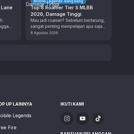
Mobile Legends: Bang Bang
 Lane
Top 8 Roamer Tier S MLBB
2026, Damage Tinggi
ah
Mau jadi roamer? Sebelum bertarung,
ingga
sangat penting mempelajari apa saja
ri agar
hero roamer tier S MLBB 2026 dengan
8 Agustus 2026
ing.
skill dan build …
OP UP LAINNYA
IKUTI KAMI
obile Legends
ree Fire
BANTUAN PELANGGAN