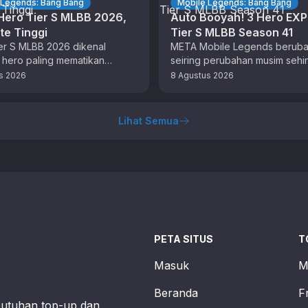
 Legends: Bang Bang
Mobile Legends: Bang Bang
Hero Tier S MLBB 2026,
Auto Booyah! 3 Hero EXP
te Tinggi
Tier S MLBB Season 41
er S MLBB 2026 dikenal
META Mobile Legends berub
 hero paling mematikan
seiring perubahan musim seh
 sangat ditakuti musuh. Di
pemain harus menyesuaikan di
s 2026
8 Agustus 2026
026 ini, ada beberapa …
tidak ketinggalan dan kalah sa
Salah satunya …
Lihat Semua
PETA SITUS
T
Masuk
M
Beranda
F
butuhan top-up dan