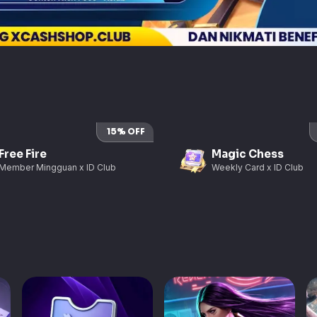
15
% OFF
Free Fire
Magic Chess
Member Mingguan x ID Club
Weekly Card x ID Club