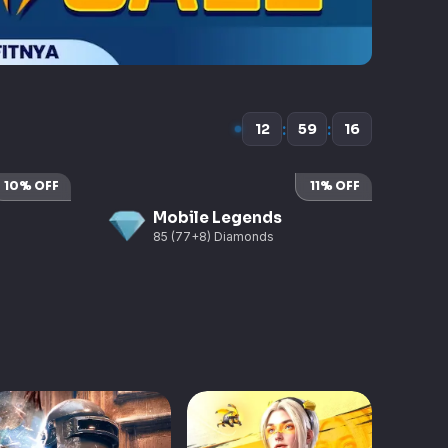
:
:
12
59
15
10
% OFF
11
% OFF
Mobile Legends
85 (77+8) Diamonds