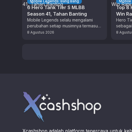
Mobile Legends: Bang Bang
Mobile
6 Hero Tank Tier S MLBB
Top 8 
Season 41, Tahan Banting
Win Ra
Mobile Legends selalu mengalami
Hero Ti
perubahan setiap musimnya termasuk
sebagai
pada jajaran hero. Hero tank tier S
sehingga
8 Agustus 2026
8 Agustu
MLBB Season 41 tentu berbeda …
tahun 2
Footer
Xcashshop adalah platform tepercaya untuk ke