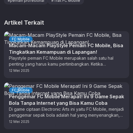
#
pemain profesional
#
Trait FC Mobile
Artikel Terkait
FC Mobile
Macam-Macam PlayStyle Pemain FC Mobile, Bisa
Tingkatkan Kemampuan di Lapangan!
Playstyle pemain FC Mobile merupakan salah satu hal
penting yang harus kamu pertimbangkan. Ketika
menentukan pemain untuk menyusun tim inti, …
12 Mei 2025
FC Mobile
Penggemar FC Mobile Merapat! Ini 9 Game Sepak
Bola Tanpa Internet yang Bisa Kamu Coba
Di game ciptaan Electronic Arts ini yaitu FC Mobile, menjadi
penggemar sepak bola adalah hal yang menyenangkan,
dan tidak ada …
12 Mei 2025