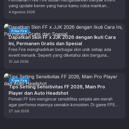
yang update keren yang harus kamu coba mainkan
sekarang. Ada pula beberapa tips …
4 Agustus 2026
Free Fire
Dapatkan Skin FF x JJK 2026 dengan Ikuti Cara
Ini, Permanen Gratis dan Spesial
Free Fire menghadirkan berbagai skin unik setiap ada
event menarik. Seperti yang diketahui skin berguna
sebagai pakaian virtual atau aksesoris …
31 Juli 2026
Free Fire
Tips Setting Sensitivitas FF 2026, Main Pro
Player dan Auto Headshot
Pemain FF kini mengincar sensitifitas senjata aim merah
agar performa mainnya semakin konsisten. Di game FPS
ini, setting berperan penting …
27 Juli 2026