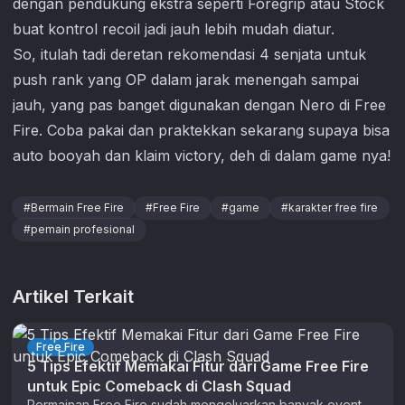
dengan pendukung ekstra seperti Foregrip atau Stock
buat kontrol recoil jadi jauh lebih mudah diatur.
So, itulah tadi deretan rekomendasi 4 senjata untuk
push rank yang OP dalam jarak menengah sampai
jauh, yang pas banget digunakan dengan Nero di
Free
Fire
. Coba pakai dan praktekkan sekarang supaya bisa
auto booyah dan klaim victory, deh di dalam game nya!
#
Bermain Free Fire
#
Free Fire
#
game
#
karakter free fire
#
pemain profesional
Artikel Terkait
Free Fire
5 Tips Efektif Memakai Fitur dari Game Free Fire
untuk Epic Comeback di Clash Squad
Permainan Free Fire sudah mengeluarkan banyak event