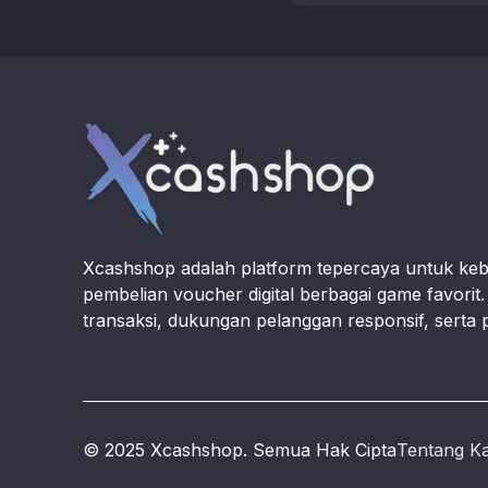
beberapa tips …
Footer
Xcashshop adalah platform tepercaya untuk ke
pembelian voucher digital berbagai game favori
transaksi, dukungan pelanggan responsif, serta 
© 2025 Xcashshop. Semua Hak Cipta
Tentang K