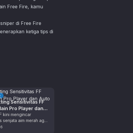
in Free Fire, kamu
sniper di
Free Fire
nerapkan ketiga tips di
e
ting Sensitivitas FF
ain Pro Player dan
eadshot
F kini mengincar
tas senjata aim merah agar
 mainnya semakin
26
. Di game FPS ini, setting