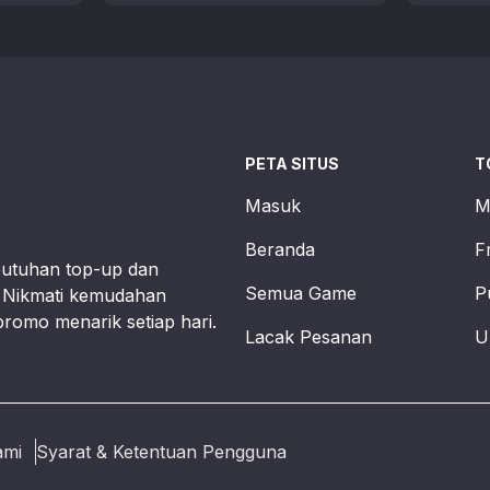
virtual atau aksesoris …
berperan
PETA SITUS
T
Masuk
M
Beranda
F
butuhan top-up dan
Semua Game
P
t. Nikmati kemudahan
promo menarik setiap hari.
Lacak Pesanan
U
ami
Syarat & Ketentuan Pengguna