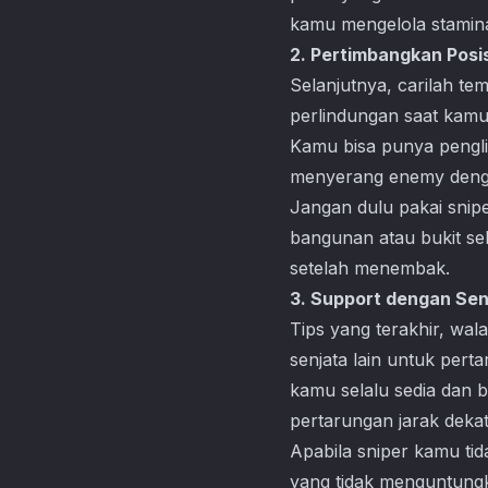
kamu mengelola stamina
2. Pertimbangkan Posi
Selanjutnya, carilah te
perlindungan saat kamu
Kamu bisa punya penglih
menyerang enemy denga
Jangan dulu pakai snip
bangunan atau bukit se
setelah menembak.
3. Support dengan Sen
Tips yang terakhir, wa
senjata lain untuk pert
kamu selalu sedia dan 
pertarungan jarak dekat
Apabila sniper kamu tid
yang tidak menguntungk