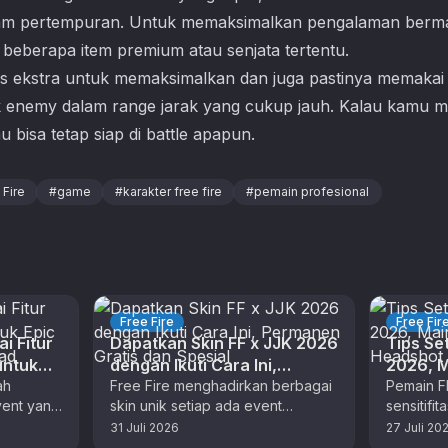
lam pertempuran. Untuk memaksimalkan pengalaman berma
eberapa item premium atau senjata tertentu.
ips ekstra untuk memaksimalkan dan juga pastinya memakai 
 enemy dalam range jarak yang cukup jauh. Kalau kamu me
 bisa tetap siap di battle apapun.
 Fire
#
game
#
karakter free fire
#
pemain profesional
Free Fire
Free Fir
i Fitur
Dapatkan Skin FF x JJK 2026
Tips Set
untuk
dengan Ikuti Cara Ini,
2026, M
ash
ah
Permanen Gratis dan Spesial
Free Fire menghadirkan berbagai
Auto H
Pemain F
ent yang
skin unik setiap ada event
sensitifi
s kamu
menarik. Seperti yang diketahui
performa
31 Juli 2026
27 Juli 20
Ada pula
skin berguna sebagai pakaian
konsisten