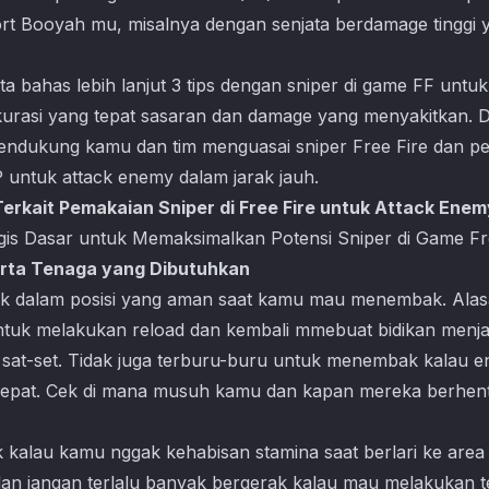
ort Booyah mu, misalnya dengan senjata berdamage tinggi
a bahas lebih lanjut 3 tips dengan sniper di game FF untuk 
kurasi yang tepat sasaran dan damage yang menyakitkan. 
mendukung kamu dan tim menguasai sniper Free Fire dan pe
 untuk attack enemy dalam jarak jauh.
 Terkait Pemakaian Sniper di Free Fire untuk Attack Ene
egis Dasar untuk Memaksimalkan Potensi Sniper di Game Fr
erta Tenaga yang Dibutuhkan
ek dalam posisi yang aman saat kamu mau menembak. Alas
uk melakukan reload dan kembali mmebuat bidikan menjad
 sat-set. Tidak juga terburu-buru untuk menembak kalau 
 cepat. Cek di mana musuh kamu dan kapan mereka berhen
ek kalau kamu nggak kehabisan stamina saat berlari ke area 
l dan jangan terlalu banyak bergerak kalau mau melakukan 