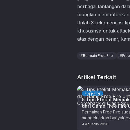
berbagai tantangan da
mungkin membutuhkan b
Itulah 3 rekomendasi t
khususnya untuk attack
atas dengan benar, kamu
#
Bermain Free Fire
#
Free
Artikel Terkait
Free Fire
5 Tips Efektif Memaka
dari Game Free Fire 
Epic Comeback di Cl
Permainan Free Fire sud
mengeluarkan banyak ev
Squad
update keren yang haru
4 Agustus 2026
coba mainkan sekarang. 