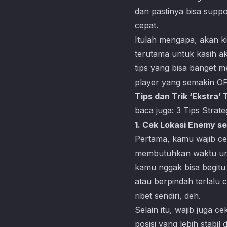
dan pastinya bisa supp
cepat.
Itulah mengapa, akan kit
terutama untuk kasih a
tips yang bisa banget 
player yang semakin OP
Tips dan Trik ‘Ekstra’
baca juga:
3 Tips Strat
1. Cek Lokasi Enemy s
Pertama, kamu wajib c
membutuhkan waktu unt
kamu nggak bisa begitu
atau berpindah terlalu
ribet sendiri, deh.
Selain itu, wajib juga c
posisi yang lebih stabi