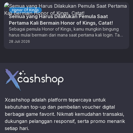
Honor Of Kings
Semua yang Harus Dilakukan Pemula Saat
Pertama Kali Bermain Honor of Kings, Catat!
Sebagai pemula Honor of Kings, kamu mungkin bingung
harus mulai bermain dari mana saat pertama kali login. Tapi
tidak perlu …
28 Juli 2026
Footer
Xcashshop adalah platform tepercaya untuk
kebutuhan top-up dan pembelian voucher digital
berbagai game favorit. Nikmati kemudahan transaksi,
dukungan pelanggan responsif, serta promo menarik
setiap hari.