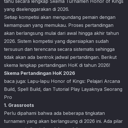
tahu secara lengkap Skema Turnamen Honor of Kings
yang diselenggarakan di 2026.
Setiap kompetisi akan mengundang pemain dengan
kemampuan yang memukau. Proses pertandingan
akan berlangsung mulai dari awal hingga akhir tahun
2026. Sistem kompetisi yang dipersiapkan sudah
tersusun dan terencana secara sistematis sehingga
tidak akan ada bentrok jadwal pertandingan. Berikut
skema lengkap pertandingan HoK di tahun 2026!
Skema Pertandingan HoK 2026
baca juga:
Lapu-lapu Honor of Kings: Pelajari Arcana
Build, Spell Build, dan Tutorial Play Layaknya Seorang
Pro
1. Grassroots
Perlu dipahami bahwa ada beberapa tingkatan
turnamen yang akan berlangsung di 2026 ini. Ada pilar