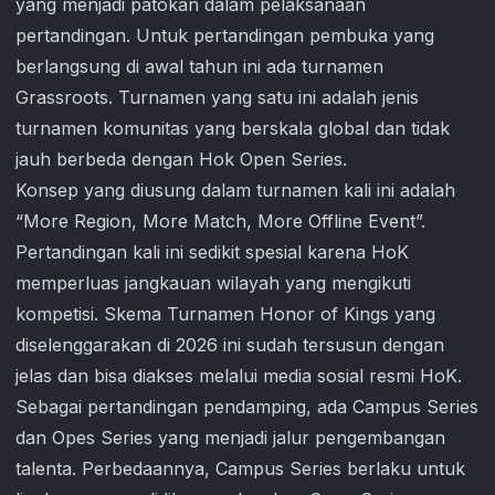
yang menjadi patokan dalam pelaksanaan
pertandingan. Untuk pertandingan pembuka yang
berlangsung di awal tahun ini ada turnamen
Grassroots. Turnamen yang satu ini adalah jenis
turnamen komunitas yang berskala global dan tidak
jauh berbeda dengan Hok Open Series.
Konsep yang diusung dalam turnamen kali ini adalah
“More Region, More Match, More Offline Event”.
Pertandingan kali ini sedikit spesial karena HoK
memperluas jangkauan wilayah yang mengikuti
kompetisi. Skema Turnamen Honor of Kings yang
diselenggarakan di 2026 ini sudah tersusun dengan
jelas dan bisa diakses melalui media sosial resmi HoK.
Sebagai pertandingan pendamping, ada Campus Series
dan Opes Series yang menjadi jalur pengembangan
talenta. Perbedaannya, Campus Series berlaku untuk