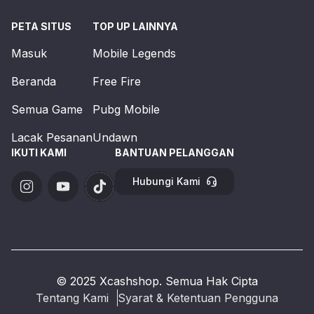
PETA SITUS
TOP UP LAINNYA
Masuk
Mobile Legends
Beranda
Free Fire
Semua Game
Pubg Mobile
Lacak Pesanan
Undawn
IKUTI KAMI
BANTUAN PELANGGAN
Hubungi Kami
© 2025 Xcashshop. Semua Hak Cipta
Tentang Kami
Syarat & Ketentuan Pengguna