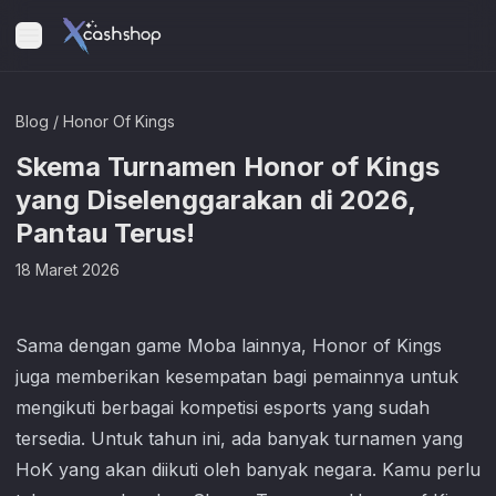
Blog
/
Honor Of Kings
Skema Turnamen Honor of Kings
yang Diselenggarakan di 2026,
Pantau Terus!
18 Maret 2026
Sama dengan game Moba lainnya, Honor of Kings
juga memberikan kesempatan bagi pemainnya untuk
mengikuti berbagai kompetisi esports yang sudah
tersedia. Untuk tahun ini, ada banyak turnamen yang
HoK yang akan diikuti oleh banyak negara. Kamu perlu