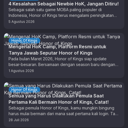
4 Kesalahan Sebagai Newbie HoK, Jangan Ditiru!
Sebagai salah satu game MOBA paling populer di
Indonesia, Honor of Kings terus mengalami peningkatan
player dari tahun ke tahun. …
5 Agustus 2026
Honor Of Kings
Mengenal HoK Camp, Platform Resmi untuk
Tanya Jawab Seputar Honor of Kings
Pada bulan Maret 2026, Honor of Kings siap update
besar-besaran. Bersamaan dengan season baru dengan
tema update HoK Flow, ada …
1 Agustus 2026
Honor Of Kings
Semua yang Harus Dilakukan Pemula Saat
Pertama Kali Bermain Honor of Kings, Catat!
Sebagai pemula Honor of Kings, kamu mungkin bingung
harus mulai bermain dari mana saat pertama kali login. Tapi
tidak perlu …
28 Juli 2026