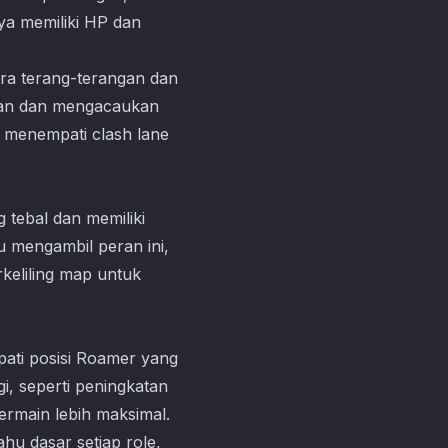
ya memiliki HP dan
ara terang-terangan dan
pan dan mengacaukan
 menempati clash lane
 tebal dan memiliki
u mengambil peran ini,
rkeliling map untuk
pati posisi Roamer yang
gi, seperti peningkatan
ermain lebih maksimal.
hu dasar setiap role,