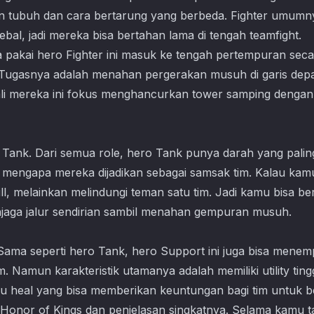
an tubuh dan cara bertarung yang berbeda. Fighter umumn
ebal, jadi mereka bisa bertahan lama di tengah teamfight.
sa pakai hero Fighter ini masuk ke tengah pertempuran sec
Tugasnya adalah menahan pergerakan musuh di garis de
ali mereka ini fokus menghancurkan tower samping dengan
 Tank. Dari semua role, hero Tank punya darah yang paling
ah mengapa mereka dijadikan sebagai samsak tim. Kalau kam
l, melainkan melindungi teman satu tim. Jadi kamu bisa be
jaga jalur sendirian sambil menahan gempuran musuh.
 Sama seperti hero Tank, hero Support ini juga bisa menem
. Namun karakteristik utamanya adalah memiliki utility ting
tau heal yang bisa memberikan keuntungan bagi tim untuk b
 Honor of Kings dan penjelasan singkatnya. Selama kamu ta