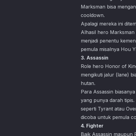
Marksman bisa menganda
cooldown.
Apalagi mereka ini dit
Alhasil hero Marksman b
menjadi penentu kemen
pemula misalnya Hou Yi
3. Assassin
Role hero Honor of King
mengikuti jalur (lane) 
hutan.
Para Assassin biasany
yang punya darah tipis
seperti Tyrant atau Ove
dicoba untuk pemula co
4. Fighter
Baik Assassin maupun F