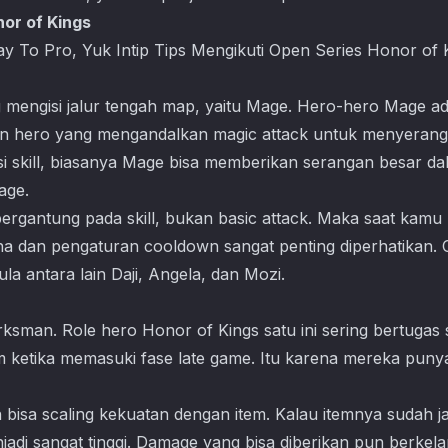
or of Kings
ay To Pro, Yuk Intip Tips Mengikuti Open Series Honor of 
ng mengisi jalur tengah map, yaitu Mage. Hero-hero Mage ad
n hero yang mengandalkan magic attack untuk menyeran
skill, biasanya Mage bisa memberikan serangan besar dal
mage.
 bergantung pada skill, bukan basic attack. Maka saat ka
 dan pengaturan cooldown sangat penting diperhatikan.
la antara lain Daji, Angela, dan Mozi.
ksman. Role hero Honor of Kings satu ini sering bertugas
 ketika memasuki fase late game. Itu karena mereka puny
isa scaling kekuatan dengan item. Kalau itemnya sudah ja
jadi sangat tinggi. Damage yang bisa diberikan pun berkel