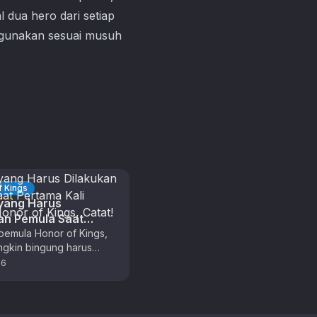
 dua hero dari setiap
 digunakan sesuai musuh
 Kings
yang Harus
an Pemula Saat
 Kali Bermain Honor
pemula Honor of Kings,
gkin bingung harus
, Catat!
main dari mana saat
26
ali login. Tapi tidak perlu