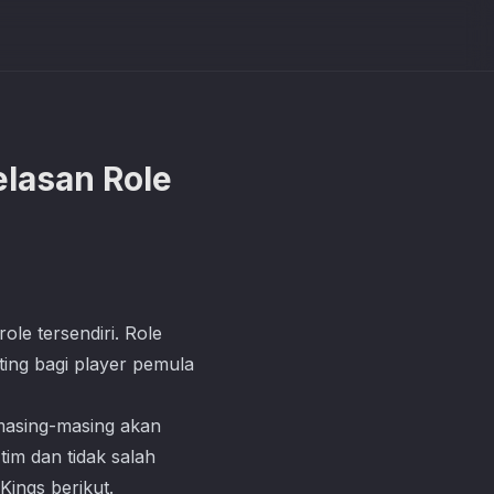
elasan Role
le tersendiri. Role
ting bagi player pemula
masing-masing akan
im dan tidak salah
Kings berikut.