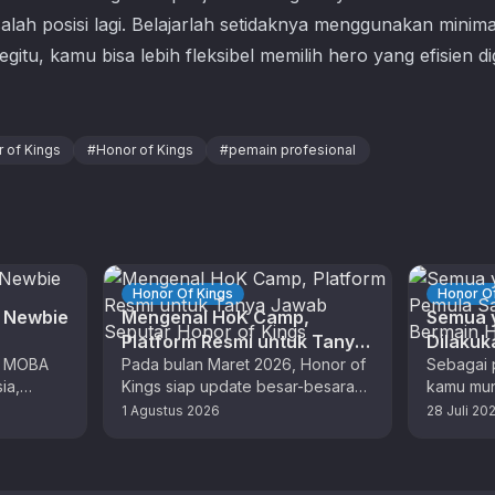
lah posisi lagi. Belajarlah setidaknya menggunakan minimal
egitu, kamu bisa lebih fleksibel memilih hero yang efisien
 of Kings
#
Honor of Kings
#
pemain profesional
Honor Of Kings
Honor Of
i Newbie
Mengenal HoK Camp,
Semua 
Platform Resmi untuk Tanya
Dilakuk
e MOBA
Jawab Seputar Honor of
Pada bulan Maret 2026, Honor of
Pertama
Sebagai 
ia,
Kings siap update besar-besaran.
kamu mun
Kings
of Kings
ngalami
Bersamaan dengan season baru
mulai ber
1 Agustus 2026
28 Juli 20
tahun ke
dengan tema update HoK Flow,
pertama k
ada …
…