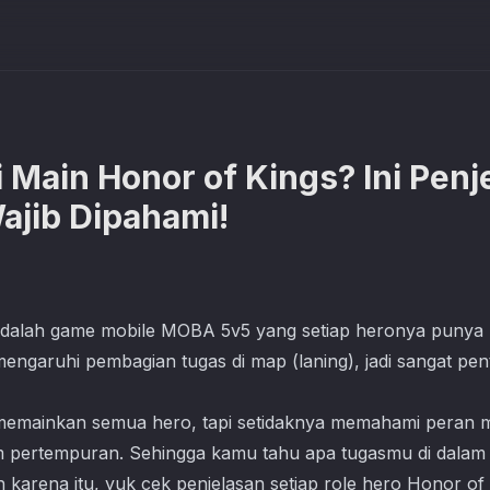
 Main Honor of Kings? Ini Penj
ajib Dipahami!
dalah game mobile MOBA 5v5 yang setiap heronya punya ro
ngaruhi pembagian tugas di map (laning), jadi sangat pen
 memainkan semua hero, tapi setidaknya memahami peran 
pertempuran. Sehingga kamu tahu apa tugasmu di dalam t
h karena itu, yuk cek penjelasan setiap role hero Honor of 