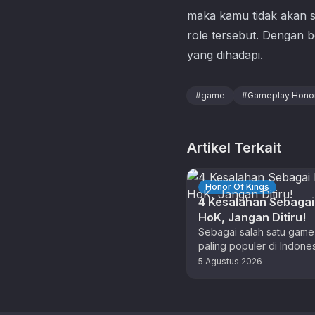
maka kamu tidak akan sa
role tersebut. Dengan b
yang dihadapi.
#
game
#
Gameplay Honor
Artikel Terkait
Honor Of Kings
4 Kesalahan Sebaga
HoK, Jangan Ditiru!
Sebagai salah satu gam
paling populer di Indones
Honor of Kings terus me
5 Agustus 2026
peningkatan player dari 
tahun. …