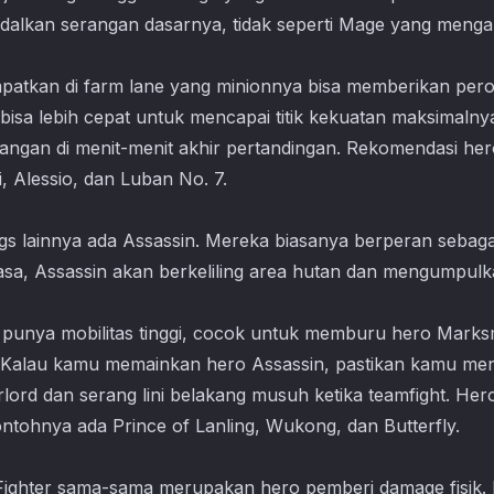
lkan serangan dasarnya, tidak seperti Mage yang mengan
empatkan di farm lane yang minionnya bisa memberikan pero
isa lebih cepat untuk mencapai titik kekuatan maksimalny
angan di menit-menit akhir pertandingan. Rekomendasi h
, Alessio, dan Luban No. 7.
s lainnya ada Assassin. Mereka biasanya berperan sebagai 
biasa, Assassin akan berkeliling area hutan dan mengumpu
a punya mobilitas tinggi, cocok untuk memburu hero Mar
. Kalau kamu memainkan hero Assassin, pastikan kamu me
rlord dan serang lini belakang musuh ketika teamfight. He
ntohnya ada Prince of Lanling, Wukong, dan Butterfly.
ighter sama-sama merupakan hero pemberi damage fisik. 