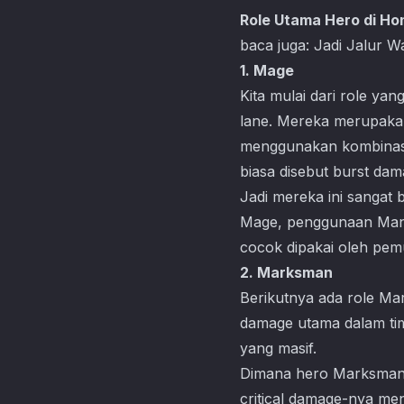
Role Utama Hero di Hon
baca juga:
Jadi Jalur W
1. Mage
Kita mulai dari role ya
lane. Mereka merupaka
menggunakan kombinasi 
biasa disebut burst da
Jadi mereka ini sangat
Mage, penggunaan Mana
cocok dipakai oleh pemu
2. Marksman
Berikutnya ada role Mar
damage utama dalam tim
yang masif.
Dimana hero Marksman b
critical damage-nya men