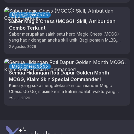
Magic Chess: Go Go
Saber Magic Chess (MCGG): Skill, Atribut dan
Combo Terkuat
Saber merupakan salah satu hero Magic Chess (MCGG)
yang hadir dengan aneka skill unik. Bagi pemain MLBB,
anda sudah tidak …
2 Agustus 2026
Magic Chess: Go Go
Semua Hidangan Roti Dapur Golden Month
MCGG, Klaim Skin Special Commander!
Kamu yang suka mengoleksi skin commander Magic
Chess: Go Go, musim kelima kali ini adalah waktu yang
tepat untuk berburu …
29 Juli 2026
Footer