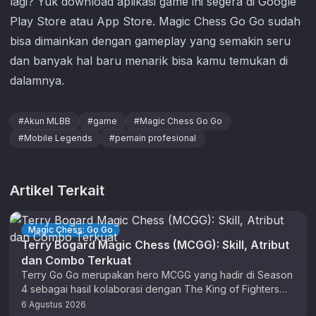
lagi? Yuk download aplikasi game ini segera di Google
Play Store atau App Store.
Magic Chess Go Go
sudah
bisa dimainkan dengan gameplay yang semakin seru
dan banyak hal baru menarik bisa kamu temukan di
dalamnya.
#
Akun MLBB
#
game
#
Magic Chess Go Go
#
Mobile Legends
#
pemain profesional
Artikel Terkait
Magic Chess: Go Go
Terry Bogard Magic Chess (MCGG): Skill, Atribut
dan Combo Terkuat
Terry Go Go merupakan hero MCGG yang hadir di Season
4 sebagai hasil kolaborasi dengan The King of Fighters
(KOF). …
6 Agustus 2026