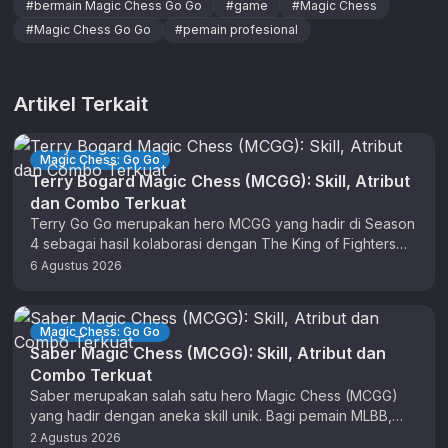
#
bermain Magic Chess Go Go
#
game
#
Magic Chess
#
Magic Chess Go Go
#
pemain profesional
Artikel Terkait
Magic Chess: Go Go
Terry Bogard Magic Chess (MCGG): Skill, Atribut
dan Combo Terkuat
Terry Go Go merupakan hero MCGG yang hadir di Season
4 sebagai hasil kolaborasi dengan The King of Fighters
(KOF). …
6 Agustus 2026
Magic Chess: Go Go
Saber Magic Chess (MCGG): Skill, Atribut dan
Combo Terkuat
Saber merupakan salah satu hero Magic Chess (MCGG)
yang hadir dengan aneka skill unik. Bagi pemain MLBB,
anda sudah tidak …
2 Agustus 2026