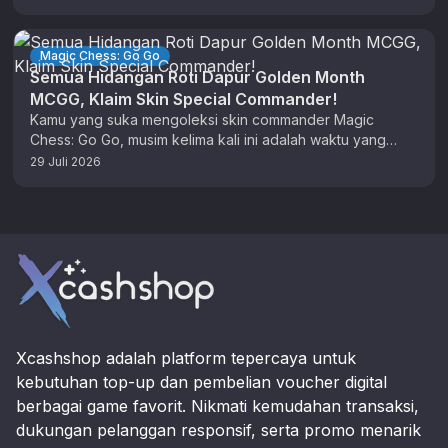
Magic Chess: Go Go
Semua Hidangan Roti Dapur Golden Month
MCGG, Klaim Skin Special Commander!
Kamu yang suka mengoleksi skin commander Magic
Chess: Go Go, musim kelima kali ini adalah waktu yang
tepat untuk berburu …
29 Juli 2026
Footer
Xcashshop adalah platform tepercaya untuk
kebutuhan top-up dan pembelian voucher digital
berbagai game favorit. Nikmati kemudahan transaksi,
dukungan pelanggan responsif, serta promo menarik