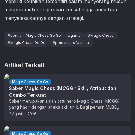
memiliki keunikan tersendiri dalam menyerang musuh
maupun melindungi rekan tim sehingga anda bisa
menyelesaikannya dengan strategi.
#
bermain Magic Chess Go Go
#
game
#
Magic Chess
#
Magic Chess Go Go
#
pemain profesional
Artikel Terkait
Magic Chess: Go Go
Saber Magic Chess (MCGG): Skill, Atribut dan
Combo Terkuat
Saber merupakan salah satu hero Magic Chess (MCGG)
yang hadir dengan aneka skill unik. Bagi pemain MLBB,
anda sudah tidak …
2 Agustus 2026
Magic Chess: Go Go