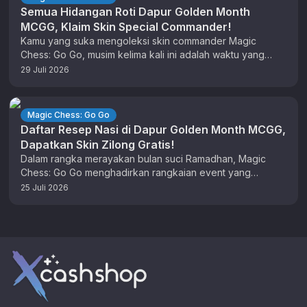
Semua Hidangan Roti Dapur Golden Month
MCGG, Klaim Skin Special Commander!
Kamu yang suka mengoleksi skin commander Magic
Chess: Go Go, musim kelima kali ini adalah waktu yang
tepat untuk berburu …
29 Juli 2026
Magic Chess: Go Go
Daftar Resep Nasi di Dapur Golden Month MCGG,
Dapatkan Skin Zilong Gratis!
Dalam rangka merayakan bulan suci Ramadhan, Magic
Chess: Go Go menghadirkan rangkaian event yang
menawarkan banyak hadiah menarik untuk para …
25 Juli 2026
Footer