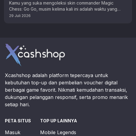
Kamu yang suka mengoleksi skin commander Magic
Chess: Go Go, musim kelima kali ini adalah waktu yang
tepat untuk berburu …
29 Juli 2026
Footer
Xcashshop adalah platform tepercaya untuk
kebutuhan top-up dan pembelian voucher digital
berbagai game favorit. Nikmati kemudahan transaksi,
dukungan pelanggan responsif, serta promo menarik
setiap hari.
PETA SITUS
TOP UP LAINNYA
Masuk
Mobile Legends