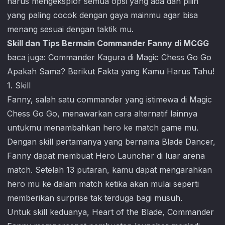
harus mengeksplor semua opsi yang ada dan pilih
yang paling cocok dengan gaya mainmu agar bisa
menang sesuai dengan taktik mu.
Skill dan Tips Bermain Commander Fanny di MCGG
baca juga:
Commander Kagura di Magic Chess Go Go
Apakah Sama? Berikut Fakta yang Kamu Harus Tahu!
1. Skill
Fanny, salah satu commander yang istimewa di
Magic
Chess Go Go
, menawarkan cara alternatif lainnya
untukmu menambahkan hero ke match game mu.
Dengan skill pertamanya yang bernama Blade Dancer,
Fanny dapat membuat Hero Launcher di luar arena
match. Setelah 13 putaran, kamu dapat mengarahkan
hero mu ke dalam match ketika akan mulai seperti
memberikan surprise tak terduga bagi musuh.
Untuk skill keduanya, Heart of the Blade, Commander