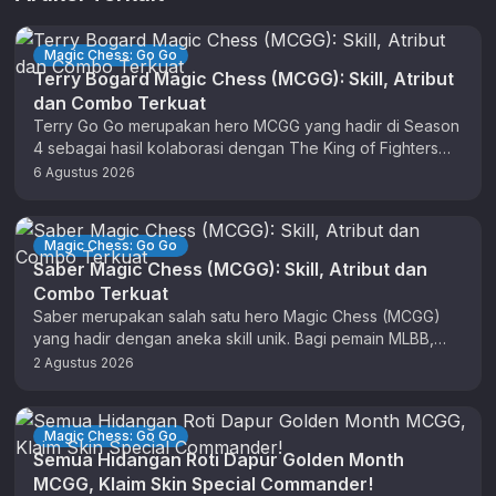
Magic Chess: Go Go
Terry Bogard Magic Chess (MCGG): Skill, Atribut
dan Combo Terkuat
Terry Go Go merupakan hero MCGG yang hadir di Season
4 sebagai hasil kolaborasi dengan The King of Fighters
(KOF). …
6 Agustus 2026
Magic Chess: Go Go
Saber Magic Chess (MCGG): Skill, Atribut dan
Combo Terkuat
Saber merupakan salah satu hero Magic Chess (MCGG)
yang hadir dengan aneka skill unik. Bagi pemain MLBB,
anda sudah tidak …
2 Agustus 2026
Magic Chess: Go Go
Semua Hidangan Roti Dapur Golden Month
MCGG, Klaim Skin Special Commander!