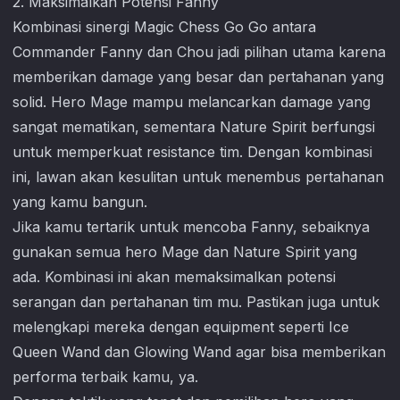
2. Maksimalkan Potensi Fanny
Kombinasi sinergi
Magic Chess Go Go
antara
Commander Fanny dan Chou jadi pilihan utama karena
memberikan damage yang besar dan pertahanan yang
solid. Hero Mage mampu melancarkan damage yang
sangat mematikan, sementara Nature Spirit berfungsi
untuk memperkuat resistance tim. Dengan kombinasi
ini, lawan akan kesulitan untuk menembus pertahanan
yang kamu bangun.
Jika kamu tertarik untuk mencoba Fanny, sebaiknya
gunakan semua hero Mage dan Nature Spirit yang
ada. Kombinasi ini akan memaksimalkan potensi
serangan dan pertahanan tim mu. Pastikan juga untuk
melengkapi mereka dengan equipment seperti Ice
Queen Wand dan Glowing Wand agar bisa memberikan
performa terbaik kamu, ya.