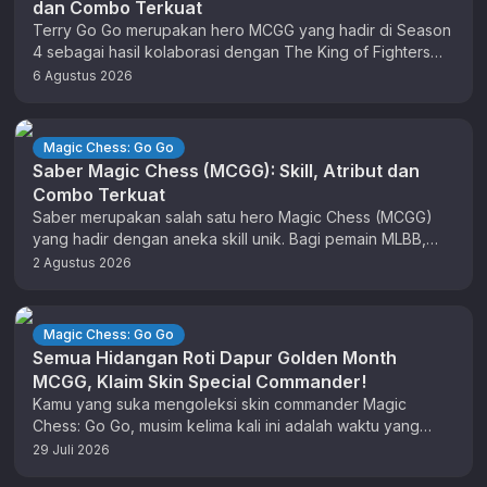
dan Combo Terkuat
Terry Go Go merupakan hero MCGG yang hadir di Season
4 sebagai hasil kolaborasi dengan The King of Fighters
(KOF). …
6 Agustus 2026
Magic Chess: Go Go
Saber Magic Chess (MCGG): Skill, Atribut dan
Combo Terkuat
Saber merupakan salah satu hero Magic Chess (MCGG)
yang hadir dengan aneka skill unik. Bagi pemain MLBB,
anda sudah tidak …
2 Agustus 2026
Magic Chess: Go Go
Semua Hidangan Roti Dapur Golden Month
MCGG, Klaim Skin Special Commander!
Kamu yang suka mengoleksi skin commander Magic
Chess: Go Go, musim kelima kali ini adalah waktu yang
tepat untuk berburu …
29 Juli 2026