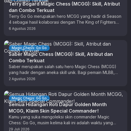
Terry Bogard Magic Chess (MCGG): Skill, Atribut
dan Combo Terkuat
Terry Go Go merupakan hero MCGG yang hadir di Season
4 sebagai hasil kolaborasi dengan The King of Fighters
(KOF). …
6 Agustus 2026
Magic Chess: Go Go
Saber Magic Chess (MCGG): Skill, Atribut dan
Combo Terkuat
Saber merupakan salah satu hero Magic Chess (MCGG)
yang hadir dengan aneka skill unik. Bagi pemain MLBB,
anda sudah tidak …
2 Agustus 2026
Magic Chess: Go Go
Semua Hidangan Roti Dapur Golden Month
MCGG, Klaim Skin Special Commander!
Kamu yang suka mengoleksi skin commander Magic
Chess: Go Go, musim kelima kali ini adalah waktu yang
tepat untuk berburu …
29 Juli 2026