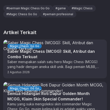
#
bermain Magic Chess Go Go
#
game
#
Magic Chess
#
Magic Chess Go Go
#
pemain profesional
Artikel Terkait
Magic Chess: Go Go
Saber Magic Chess (MCGG): Skill, Atribut dan
Combo Terkuat
Saber merupakan salah satu hero Magic Chess (MCGG)
yang hadir dengan aneka skill unik. Bagi pemain MLBB,
anda sudah tidak …
2 Agustus 2026
Magic Chess: Go Go
Semua Hidangan Roti Dapur Golden Month
MCGG, Klaim Skin Special Commander!
Kamu yang suka mengoleksi skin commander Magic
Chess: Go Go, musim kelima kali ini adalah waktu yang