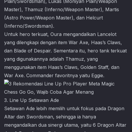
Plain/Swordsman), Lukas (Moniyan Plain/Weapon
Master), Thamuz (Inferno/Weapon Master), Martis
(Astro Power/Weapon Master), dan Helcurt
(Inferno/Swordsman).
Untuk hero terkuat, Oura mengandalkan Lancelot
yang dilengkapi dengan item War Axe, Haas’s Claws,
dan Blade of Despair. Sementara itu, hero tank terkuat
yang digunakannya adalah Thamuz, yang
menggunakan item Haas’s Claws, Golden Staff, dan
War Axe. Commander favoritnya yaitu Eggie.
3. Line Up Setiawan Ade
Setiawan Ade lebih memilih untuk fokus pada Dragon
Altar dan Swordsman, sehingga ia hanya
mengandalkan dua sinergi utama, yaitu 6 Dragon Altar