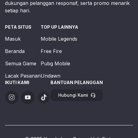
dukungan pelanggan responsif, serta promo menarik
setiap hari.
PETA SITUS
TOP UP LAINNYA
Masuk
Mobile Legends
Beranda
Free Fire
Semua Game
Pubg Mobile
Lacak Pesanan
Undawn
IKUTI KAMI
BANTUAN PELANGGAN
Hubungi Kami