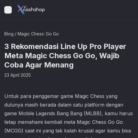
Blog
/
Magic Chess: Go Go
3 Rekomendasi Line Up Pro Player
Meta Magic Chess Go Go, Wajib
Coba Agar Menang
23 April 2025
Untuk para penggemar game Magic Chess yang
dulunya masih berada dalam satu platform dengan
game Mobile Legends Bang Bang (MLBB), kamu harus
tetap memahami kembali meta
Magic Chess Go Go
(MCGG) saat ini yang tak kalah krusial agar kamu bisa