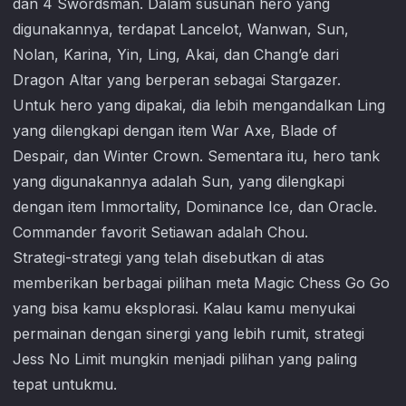
dan 4 Swordsman. Dalam susunan hero yang
digunakannya, terdapat Lancelot, Wanwan, Sun,
Nolan, Karina, Yin, Ling, Akai, dan Chang’e dari
Dragon Altar yang berperan sebagai Stargazer.
Untuk hero yang dipakai, dia lebih mengandalkan Ling
yang dilengkapi dengan item War Axe, Blade of
Despair, dan Winter Crown. Sementara itu, hero tank
yang digunakannya adalah Sun, yang dilengkapi
dengan item Immortality, Dominance Ice, dan Oracle.
Commander favorit Setiawan adalah Chou.
Strategi-strategi yang telah disebutkan di atas
memberikan berbagai pilihan meta
Magic Chess Go Go
yang bisa kamu eksplorasi. Kalau kamu menyukai
permainan dengan sinergi yang lebih rumit, strategi
Jess No Limit mungkin menjadi pilihan yang paling
tepat untukmu.