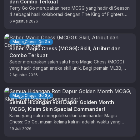
dan Combo Terkuat
Terry Go Go merupakan hero MCGG yang hadir di Season
4 sebagai hasil kolaborasi dengan The King of Fighters
(KOF). …
6 Agustus 2026
Magic Chess: Go Go
Saber Magic Chess (MCGG): Skill, Atribut dan
Combo Terkuat
Saber merupakan salah satu hero Magic Chess (MCGG)
yang hadir dengan aneka skill unik. Bagi pemain MLBB,
anda sudah tidak …
2 Agustus 2026
Magic Chess: Go Go
Semua Hidangan Roti Dapur Golden Month
MCGG, Klaim Skin Special Commander!
Kamu yang suka mengoleksi skin commander Magic
Chess: Go Go, musim kelima kali ini adalah waktu yang
tepat untuk berburu …
29 Juli 2026