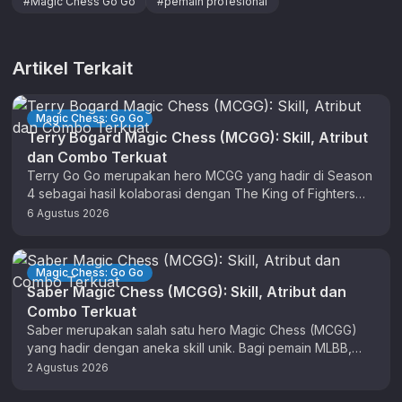
#
Magic Chess Go Go
#
pemain profesional
Artikel Terkait
Magic Chess: Go Go
Terry Bogard Magic Chess (MCGG): Skill, Atribut
dan Combo Terkuat
Terry Go Go merupakan hero MCGG yang hadir di Season
4 sebagai hasil kolaborasi dengan The King of Fighters
(KOF). …
6 Agustus 2026
Magic Chess: Go Go
Saber Magic Chess (MCGG): Skill, Atribut dan
Combo Terkuat
Saber merupakan salah satu hero Magic Chess (MCGG)
yang hadir dengan aneka skill unik. Bagi pemain MLBB,
anda sudah tidak …
2 Agustus 2026