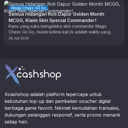
Magic Chess: Go Go
Semua Hidangan Roti Dapur Golden Month
MCGG, Klaim Skin Special Commander!
Kamu yang suka mengoleksi skin commander Magic
Chess: Go Go, musim kelima kali ini adalah waktu yang
tepat untuk berburu …
29 Juli 2026
Footer
Xcashshop adalah platform tepercaya untuk
kebutuhan top-up dan pembelian voucher digital
berbagai game favorit. Nikmati kemudahan transaksi,
dukungan pelanggan responsif, serta promo menarik
setiap hari.