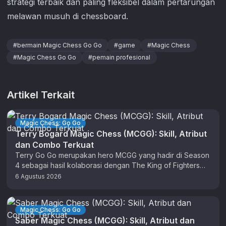
strategi terbaik dan paling fleksibel dalam pertarungan
melawan musuh di chessboard.
#
bermain Magic Chess Go Go
#
game
#
Magic Chess
#
Magic Chess Go Go
#
pemain profesional
Artikel Terkait
Magic Chess: Go Go
Terry Bogard Magic Chess (MCGG): Skill, Atribut
dan Combo Terkuat
Terry Go Go merupakan hero MCGG yang hadir di Season
4 sebagai hasil kolaborasi dengan The King of Fighters
(KOF). …
6 Agustus 2026
Magic Chess: Go Go
Saber Magic Chess (MCGG): Skill, Atribut dan