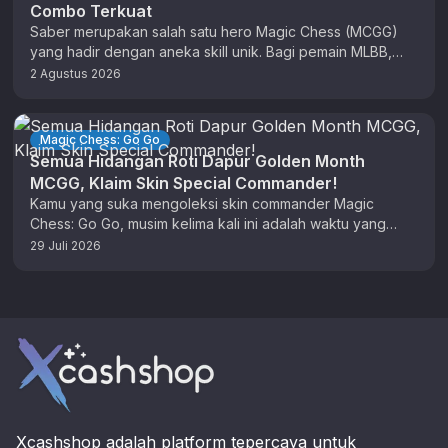
Combo Terkuat
Saber merupakan salah satu hero Magic Chess (MCGG)
yang hadir dengan aneka skill unik. Bagi pemain MLBB,
anda sudah tidak …
2 Agustus 2026
Magic Chess: Go Go
Semua Hidangan Roti Dapur Golden Month
MCGG, Klaim Skin Special Commander!
Kamu yang suka mengoleksi skin commander Magic
Chess: Go Go, musim kelima kali ini adalah waktu yang
tepat untuk berburu …
29 Juli 2026
Footer
Xcashshop adalah platform tepercaya untuk