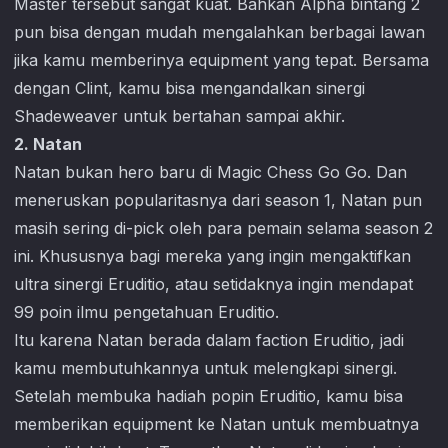
Master tersebut sangat kuat. Bahkan Alpha bintang 2
pun bisa dengan mudah mengalahkan berbagai lawan
jika kamu memberinya equipment yang tepat. Bersama
dengan Clint, kamu bisa mengandalkan sinergi
Shadeweaver untuk bertahan sampai akhir.
2. Natan
Natan bukan hero baru di
Magic Chess Go Go
. Dan
meneruskan popularitasnya dari season 1, Natan pun
masih sering di-pick oleh para pemain selama season 2
ini. Khususnya bagi mereka yang ingin mengaktifkan
ultra sinergi Eruditio, atau setidaknya ingin mendapat
99 poin ilmu pengetahuan Eruditio.
Itu karena Natan berada dalam faction Eruditio, jadi
kamu membutuhkannya untuk melengkapi sinergi.
Setelah membuka hadiah popin Eruditio, kamu bisa
memberikan equipment ke Natan untuk membuatnya