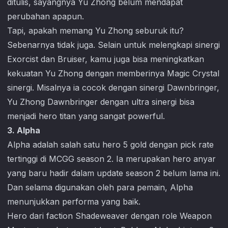
ditulis, sayangnya Yu Zhong belum mendapat
perubahan apapun.
Tapi, apakah memang Yu Zhong seburuk itu?
Sebenarnya tidak juga. Selain untuk melengkapi sinergi
Exorcist dan Bruiser, kamu juga bisa meningkatkan
kekuatan Yu Zhong dengan memberinya Magic Crystal
sinergi. Misalnya ia cocok dengan sinergi Dawnbringer,
Yu Zhong Dawnbringer dengan ultra sinergi bisa
menjadi hero titan yang sangat powerful.
3. Alpha
Alpha adalah salah satu hero 5 gold dengan pick rate
tertinggi di MCGG season 2. Ia merupakan hero anyar
yang baru hadir dalam update season 2 belum lama ini.
Dan selama digunakan oleh para pemain, Alpha
menunjukkan performa yang baik.
Hero dari faction Shadeweaver dengan role Weapon