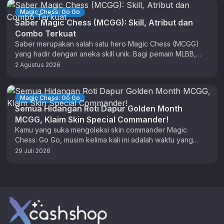
Magic Chess: Go Go
Saber Magic Chess (MCGG): Skill, Atribut dan
Combo Terkuat
Saber merupakan salah satu hero Magic Chess (MCGG)
yang hadir dengan aneka skill unik. Bagi pemain MLBB,
anda sudah tidak …
2 Agustus 2026
Magic Chess: Go Go
Semua Hidangan Roti Dapur Golden Month
MCGG, Klaim Skin Special Commander!
Kamu yang suka mengoleksi skin commander Magic
Chess: Go Go, musim kelima kali ini adalah waktu yang
tepat untuk berburu …
29 Juli 2026
Footer