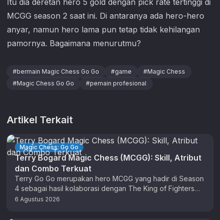
Itu dia deretan hero 5 gold dengan pick rate tertinggi di
MCGG season 2 saat ini. Di antaranya ada hero-hero
anyar, namun hero lama pun tetap tidak kehilangan
pamornya. Bagaimana menurutmu?
#
bermain Magic Chess Go Go
#
game
#
Magic Chess
#
Magic Chess Go Go
#
pemain profesional
Artikel Terkait
Magic Chess: Go Go
Terry Bogard Magic Chess (MCGG): Skill, Atribut
dan Combo Terkuat
Terry Go Go merupakan hero MCGG yang hadir di Season
4 sebagai hasil kolaborasi dengan The King of Fighters
(KOF). …
6 Agustus 2026