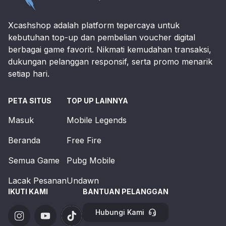
Xcashshop adalah platform tepercaya untuk
kebutuhan top-up dan pembelian voucher digital
berbagai game favorit. Nikmati kemudahan transaksi,
dukungan pelanggan responsif, serta promo menarik
setiap hari.
PETA SITUS
TOP UP LAINNYA
Masuk
Mobile Legends
Beranda
Free Fire
Semua Game
Pubg Mobile
Lacak Pesanan
Undawn
IKUTI KAMI
BANTUAN PELANGGAN
Hubungi Kami