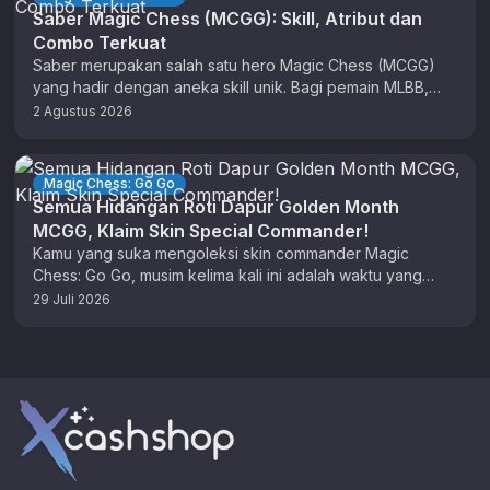
Saber Magic Chess (MCGG): Skill, Atribut dan
Combo Terkuat
Saber merupakan salah satu hero Magic Chess (MCGG)
yang hadir dengan aneka skill unik. Bagi pemain MLBB,
anda sudah tidak …
2 Agustus 2026
Magic Chess: Go Go
Semua Hidangan Roti Dapur Golden Month
MCGG, Klaim Skin Special Commander!
Kamu yang suka mengoleksi skin commander Magic
Chess: Go Go, musim kelima kali ini adalah waktu yang
tepat untuk berburu …
29 Juli 2026
Footer