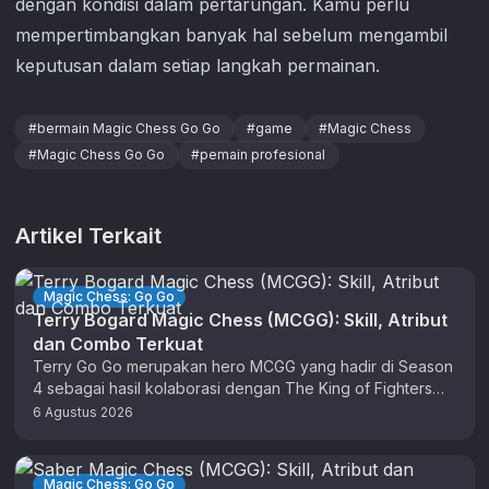
dengan kondisi dalam pertarungan. Kamu perlu
mempertimbangkan banyak hal sebelum mengambil
keputusan dalam setiap langkah permainan.
#
bermain Magic Chess Go Go
#
game
#
Magic Chess
#
Magic Chess Go Go
#
pemain profesional
Artikel Terkait
Magic Chess: Go Go
Terry Bogard Magic Chess (MCGG): Skill, Atribut
dan Combo Terkuat
Terry Go Go merupakan hero MCGG yang hadir di Season
4 sebagai hasil kolaborasi dengan The King of Fighters
(KOF). …
6 Agustus 2026
Magic Chess: Go Go