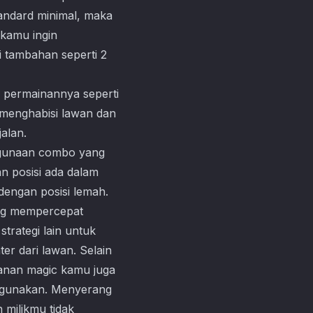
andard minimal, maka
 kamu ingin
 tambahan seperti 2
i permainannya seperti
 menghabisi lawan dan
jalan.
nggunaan combo yang
an posisi ada dalam
engan posisi lemah.
ang mempercepat
trategi lain untuk
er dari lawan. Selain
anan magic kamu juga
digunakan. Menyerang
 milikmu tidak