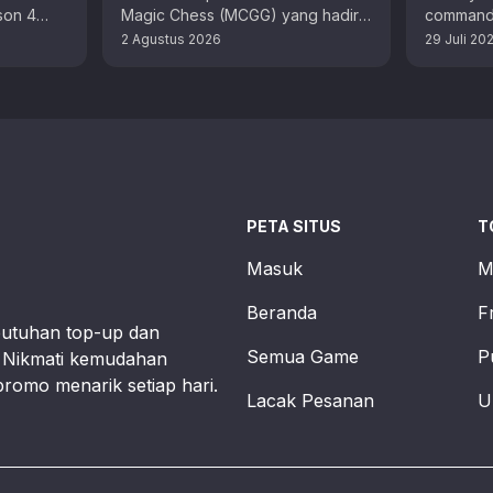
son 4
Magic Chess (MCGG) yang hadir
commande
 dengan
dengan aneka skill unik. Bagi
musim kel
2 Agustus 2026
29 Juli 20
F). …
pemain MLBB, anda sudah tidak …
yang tep
PETA SITUS
T
Masuk
M
Beranda
F
butuhan top-up dan
Semua Game
P
t. Nikmati kemudahan
promo menarik setiap hari.
Lacak Pesanan
U