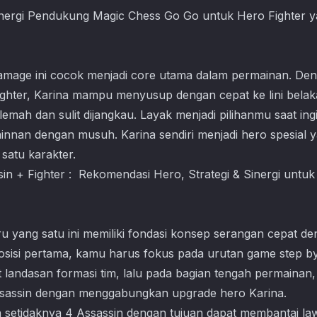
nergi Pendukung Magic Chess Go Go untuk Hero Fighter 
mage ini cocok menjadi core utama dalam permainan. Den
ighter, Karina mampu menyusup dengan cepat ke lini bela
lemah dan sulit dijangkau. Layak menjadi pilihanmu saat ing
mainnan dengan musuh. Karina sendiri menjadi hero spesial
m satu karakter.
u yang satu ini memiliki fondasi konsep serangan cepat 
k posisi pertama, kamu harus fokus pada urutan game step b
landasan formasi tim, lalu pada bagian tengah permainan,
Assassin dengan menggabungkan upgrade hero Karina.
etidaknya 4 Assassin dengan tujuan dapat membantai lawa