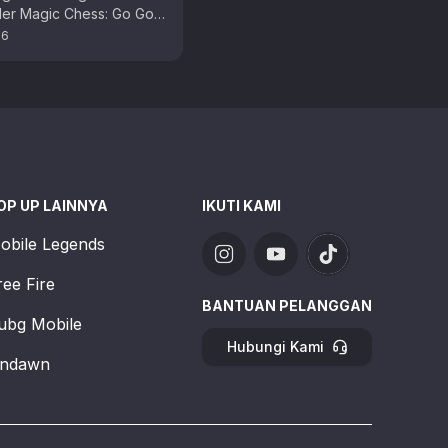
r Magic Chess: Go Go,
ima kali ini adalah waktu
26
at untuk berburu …
OP UP LAINNYA
IKUTI KAMI
obile Legends
ree Fire
BANTUAN PELANGGAN
ubg Mobile
Hubungi Kami
ndawn