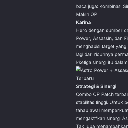
baca juga:
Kombinasi Si
Makin OP
Karina
Hero dengan sumber da
Power, Assassin, dan F
menghabisi target yang 
lagi dari ricuhnya per
kketiga sinergi itu dala
Strategi & Sinergi
Combo OP Patch terbar
stabilitas tinggi. Untu
tahap awal memperkuat 
mengaktifkan sinergi 
Tak lupa menambahkan s