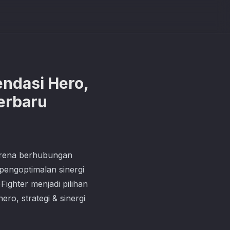
endasi Hero,
erbaru
arena berhubungan
pengoptimalan sinergi
ighter menjadi pilihan
ro, strategi & sinergi