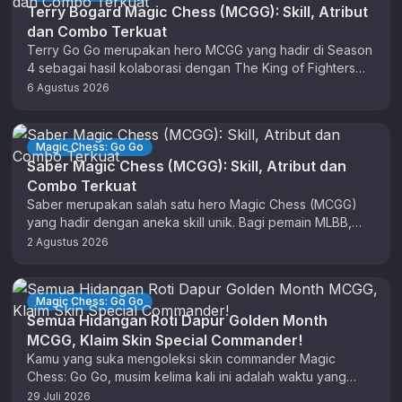
Terry Bogard Magic Chess (MCGG): Skill, Atribut
dan Combo Terkuat
Terry Go Go merupakan hero MCGG yang hadir di Season
4 sebagai hasil kolaborasi dengan The King of Fighters
(KOF). …
6 Agustus 2026
Magic Chess: Go Go
Saber Magic Chess (MCGG): Skill, Atribut dan
Combo Terkuat
Saber merupakan salah satu hero Magic Chess (MCGG)
yang hadir dengan aneka skill unik. Bagi pemain MLBB,
anda sudah tidak …
2 Agustus 2026
Magic Chess: Go Go
Semua Hidangan Roti Dapur Golden Month
MCGG, Klaim Skin Special Commander!
Kamu yang suka mengoleksi skin commander Magic
Chess: Go Go, musim kelima kali ini adalah waktu yang
tepat untuk berburu …
29 Juli 2026