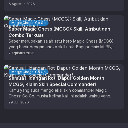
(KOF). …
6 Agustus 2026
Magic Chess: Go Go
Saber Magic Chess (MCGG): Skill, Atribut dan
Combo Terkuat
Saber merupakan salah satu hero Magic Chess (MCGG)
yang hadir dengan aneka skill unik. Bagi pemain MLBB,
anda sudah tidak …
2 Agustus 2026
Magic Chess: Go Go
Semua Hidangan Roti Dapur Golden Month
MCGG, Klaim Skin Special Commander!
Kamu yang suka mengoleksi skin commander Magic
Chess: Go Go, musim kelima kali ini adalah waktu yang
tepat untuk berburu …
29 Juli 2026
Footer