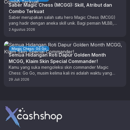
Saber Magic Chess (MCGG): Skill, Atribut dan
Combo Terkuat
Saber merupakan salah satu hero Magic Chess (MCGG)
yang hadir dengan aneka skill unik. Bagi pemain MLBB,
anda sudah tidak …
2 Agustus 2026
Magic Chess: Go Go
Semua Hidangan Roti Dapur Golden Month
MCGG, Klaim Skin Special Commander!
Kamu yang suka mengoleksi skin commander Magic
Chess: Go Go, musim kelima kali ini adalah waktu yang
tepat untuk berburu …
29 Juli 2026
Footer