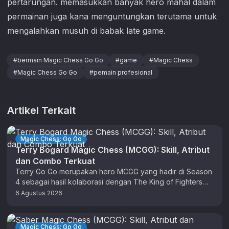
pertarungan. memasukkan banyak hero mahal dalam
permainan juga kana menguntungkan terutama untuk
mengalahkan musuh di babak late game.
#
bermain Magic Chess Go Go
#
game
#
Magic Chess
#
Magic Chess Go Go
#
pemain profesional
Artikel Terkait
Magic Chess: Go Go
Terry Bogard Magic Chess (MCGG): Skill, Atribut
dan Combo Terkuat
Terry Go Go merupakan hero MCGG yang hadir di Season
4 sebagai hasil kolaborasi dengan The King of Fighters
(KOF). …
6 Agustus 2026
Magic Chess: Go Go