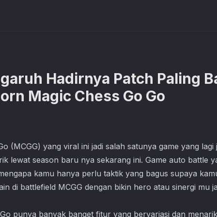
ngaruh Hadirnya Patch Paling B
born Magic Chess Go Go
Go
(MCGG) yang viral ini jadi salah satunya game yang lagi j
ik lewat season baru nya sekarang ini. Game auto battle yan
h mengapa kamu hanya perlu taktik yang bagus supaya kamu
in di battlefield MCGG dengan bikin hero atau sinergi mu j
o punya banyak banget fitur yang bervariasi dan menarik