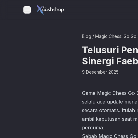
Blog
/
Magic Chess: Go Go
Telusuri Pe
Sinergi Fae
9 Desember 2025
Game
Magic Chess Go 
selalu ada update menar
secara otomatis. Itula
ambil keputusan saat ma
percuma.
Sebab Magic Chess Go G