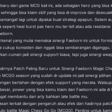
baru dari game MCG kali ini, ada sebagian hero yang bis
sehingga bisa klaim skill yang bisa di-improve dan disesuai
emangat lagi untuk dipakai buat strategi apapun. Sistem 
 seperti heal burst pas hero mu ter-kill atau ada resistans
aeborn.
rkenal yang mulai memakai sinergi Faeborn ini untuk forma
ya cukup konsisten dan nggak bisa sembarangan diganggu. N
kan cuman jadi sinergi support biasa, tapi juga sinergi we
 MCGG season yang sudah di-update ini jadi sinergi piliha
dengan bertahan dengan efek support yang merata. Walau
sar, power yang bisa kamu klaim dari Faeborn ini ada di 
ngat membantu dari arly bahkan late battle mu.
lasan terkait dengan pengaruh atau efek dari hadirnya patc
uto battle
Magic Chess Go Go
(MCGG). Penting untuk kam