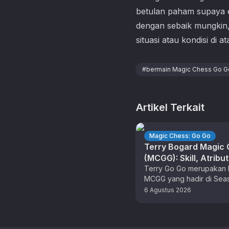
betulan paham supaya e
dengan sebaik mungkin,
situasi atau kondisi di ata
#
bermain Magic Chess Go G
Artikel Terkait
Magic Chess: Go Go
Terry Bogard Magic
(MCGG): Skill, Atribu
Combo Terkuat
Terry Go Go merupakan 
MCGG yang hadir di Sea
sebagai hasil kolaborasi
6 Agustus 2026
The King of Fighters (KO