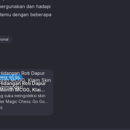
 pergunakan dan hadapi
ketemu dengan beberapa
ional
hess: Go Go
idangan Roti Dapur
 Month MCGG, Klaim
ecial Commander!
g suka mengoleksi skin
r Magic Chess: Go Go,
ima kali ini adalah waktu
26
at untuk berburu …