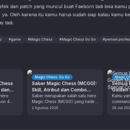
fek dari patch yang muncul buat Faeborn tadi bisa kamu
 ya. Oleh karena itu kamu harus sudah siap kalau kamu 
s tadi.
o
#
game
#
Magic Chess
#
Magic Chess Go Go
#
pemain profes
Magic Chess: Go Go
Magic C
 Chess
Saber Magic Chess (MCGG):
Semua H
t dan
Skill, Atribut dan Combo
Golden
hero
Terkuat
Saber merupakan salah satu hero
Skin Sp
Kamu yan
son 4
Magic Chess (MCGG) yang hadir
commande
 dengan
dengan aneka skill unik. Bagi
musim kel
2 Agustus 2026
29 Juli 20
F). …
pemain MLBB, anda sudah tidak …
yang tep