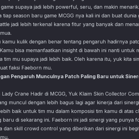
m game supaya jadi lebih powerful, seru, dan makin menarik.
a tiap season baru game MCGG nya kali ini dan buat dunia
ttle jadi lebih terkenal karena fitur yang banyak dan men
emua.
lau kamu kulik dengan benar tentang pengaruh hadirnya pat
 Kamu bisa memanfaatkan insight di bawah ini nanti untuk 
tim mu supaya jadi lebih baik. Oleh karena itu, yuk kita si
buat faksi Faeborn mu.
ngan Pengaruh Munculnya Patch Paling Baru untuk Siner
n Lady Crane Hadir di MCGG, Yuk Klaim Skin Collector C
ng muncul dengan lebih bagus lagi agar kinerja dari sinergi
lebih baik untuk tim mu dalam komposisi tim kamu di atas
baru di sekarang ini. Faeborn ini jadi sinergi yang punya f
 dan skill crowd control yang diberikan dari sinergi ini begi
 mu.