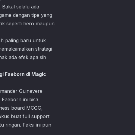
 Bakal selalu ada
 game dengan tipe yang
arik seperti hero maupun
ch paling baru untuk
memaksimalkan strategi
mak ada efek apa sih
gi Faeborn di Magic
ommander Guinevere
 Faeborn ini bisa
 chess board MCGG,
okus buat full support
tu ringan. Faksi ini pun