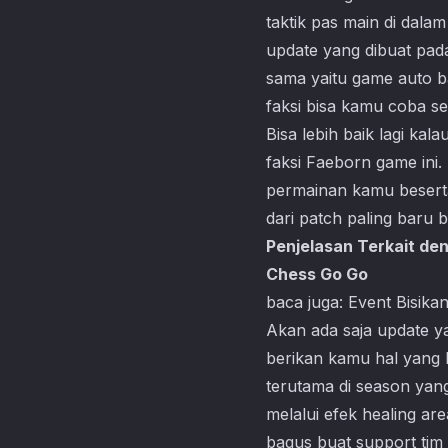
taktik pas main di dala
update yang dibuat pad
sama yaitu game auto ba
faksi bisa kamu coba s
Bisa lebih baik lagi ka
faksi Faeborn game ini.
permainan kamu beserta 
dari patch paling baru 
Penjelasan Terkait de
Chess Go Go
baca juga:
Event Bisika
Akan ada saja update ya
berikan kamu hal yang 
terutama di season yang 
melalui efek healing area
bagus buat support tim