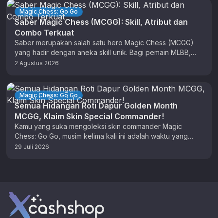
Magic Chess: Go Go
Saber Magic Chess (MCGG): Skill, Atribut dan
Combo Terkuat
Saber merupakan salah satu hero Magic Chess (MCGG)
yang hadir dengan aneka skill unik. Bagi pemain MLBB,
anda sudah tidak …
2 Agustus 2026
Magic Chess: Go Go
Semua Hidangan Roti Dapur Golden Month
MCGG, Klaim Skin Special Commander!
Kamu yang suka mengoleksi skin commander Magic
Chess: Go Go, musim kelima kali ini adalah waktu yang
tepat untuk berburu …
29 Juli 2026
Footer