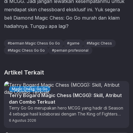
di MCGG. Jadi jangan lewatkan kesempatanmu untuk
mendapat skin chessboard eksklusif ini. Yuk segera
beli Diamond
Magic Chess: Go Go
murah dan klaim
hadiahnya. Tunggu apa lagi?
#
bermain Magic Chess Go Go
#
game
#
Magic Chess
#
Magic Chess Go Go
#
pemain profesional
Artikel Terkait
Magic Chess: Go Go
Terry Bogard Magic Chess (MCGG): Skill, Atribut
dan Combo Terkuat
Terry Go Go merupakan hero MCGG yang hadir di Season
4 sebagai hasil kolaborasi dengan The King of Fighters
(KOF). …
6 Agustus 2026