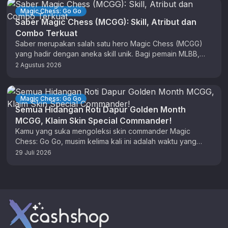
Magic Chess: Go Go
Saber Magic Chess (MCGG): Skill, Atribut dan
Combo Terkuat
Saber merupakan salah satu hero Magic Chess (MCGG)
yang hadir dengan aneka skill unik. Bagi pemain MLBB,
anda sudah tidak …
2 Agustus 2026
Magic Chess: Go Go
Semua Hidangan Roti Dapur Golden Month
MCGG, Klaim Skin Special Commander!
Kamu yang suka mengoleksi skin commander Magic
Chess: Go Go, musim kelima kali ini adalah waktu yang
tepat untuk berburu …
29 Juli 2026
Footer