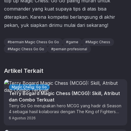
top up
Magic Chess: Go Go
paling murah untuk
commander yang kuat supaya tips di atas bisa
diterapkan. Karena kompetisi berlangsung di akhir
pekan, yuk siapkan dirimu mulai dari sekarang!
#
bermain Magic Chess Go Go
#
game
#
Magic Chess
#
Magic Chess Go Go
#
pemain profesional
Artikel Terkait
Magic Chess: Go Go
Terry Bogard Magic Chess (MCGG): Skill, Atribut
dan Combo Terkuat
Terry Go Go merupakan hero MCGG yang hadir di Season
4 sebagai hasil kolaborasi dengan The King of Fighters
(KOF). …
6 Agustus 2026