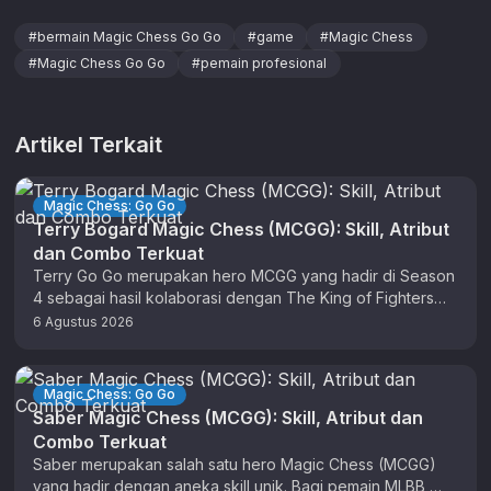
#
bermain Magic Chess Go Go
#
game
#
Magic Chess
#
Magic Chess Go Go
#
pemain profesional
Artikel Terkait
Magic Chess: Go Go
Terry Bogard Magic Chess (MCGG): Skill, Atribut
dan Combo Terkuat
Terry Go Go merupakan hero MCGG yang hadir di Season
4 sebagai hasil kolaborasi dengan The King of Fighters
(KOF). …
6 Agustus 2026
Magic Chess: Go Go
Saber Magic Chess (MCGG): Skill, Atribut dan
Combo Terkuat
Saber merupakan salah satu hero Magic Chess (MCGG)
yang hadir dengan aneka skill unik. Bagi pemain MLBB,