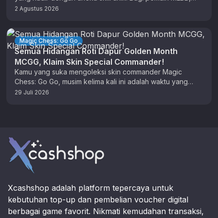
anda sudah tidak …
2 Agustus 2026
Magic Chess: Go Go
Semua Hidangan Roti Dapur Golden Month
MCGG, Klaim Skin Special Commander!
Kamu yang suka mengoleksi skin commander Magic
Chess: Go Go, musim kelima kali ini adalah waktu yang
tepat untuk berburu …
29 Juli 2026
Footer
Xcashshop adalah platform tepercaya untuk
kebutuhan top-up dan pembelian voucher digital
berbagai game favorit. Nikmati kemudahan transaksi,