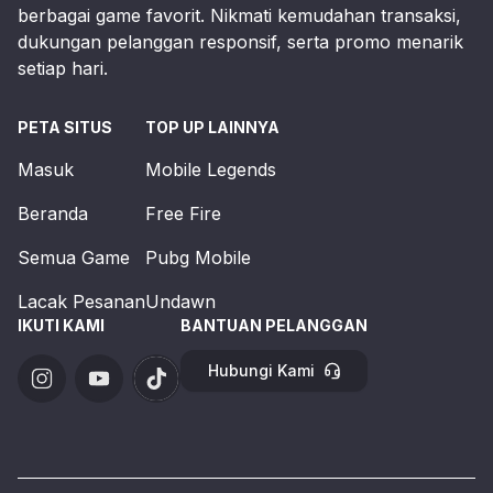
berbagai game favorit. Nikmati kemudahan transaksi,
dukungan pelanggan responsif, serta promo menarik
setiap hari.
PETA SITUS
TOP UP LAINNYA
Masuk
Mobile Legends
Beranda
Free Fire
Semua Game
Pubg Mobile
Lacak Pesanan
Undawn
IKUTI KAMI
BANTUAN PELANGGAN
Hubungi Kami