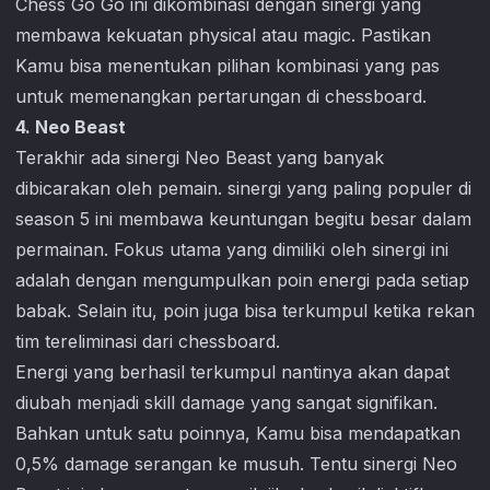
Chess Go Go ini dikombinasi dengan sinergi yang
membawa kekuatan physical atau magic. Pastikan
Kamu bisa menentukan pilihan kombinasi yang pas
untuk memenangkan pertarungan di chessboard.
4. Neo Beast
Terakhir ada sinergi Neo Beast yang banyak
dibicarakan oleh pemain. sinergi yang paling populer di
season 5 ini membawa keuntungan begitu besar dalam
permainan. Fokus utama yang dimiliki oleh sinergi ini
adalah dengan mengumpulkan poin energi pada setiap
babak. Selain itu, poin juga bisa terkumpul ketika rekan
tim tereliminasi dari chessboard.
Energi yang berhasil terkumpul nantinya akan dapat
diubah menjadi skill damage yang sangat signifikan.
Bahkan untuk satu poinnya, Kamu bisa mendapatkan
0,5% damage serangan ke musuh. Tentu sinergi Neo