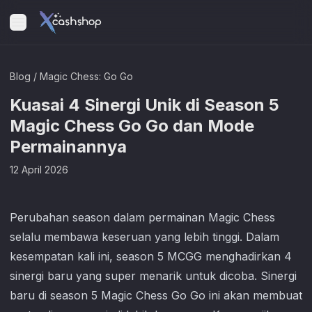
Blog
/
Magic Chess: Go Go
Kuasai 4 Sinergi Unik di Season 5
Magic Chess Go Go dan Mode
Permainannya
12 April 2026
Perubahan season dalam permainan Magic Chess
selalu membawa keseruan yang lebih tinggi. Dalam
kesempatan kali ini, season 5 MCGG menghadirkan 4
sinergi baru yang super menarik untuk dicoba. Sinergi
baru di season 5 Magic Chess Go Go ini akan membuat