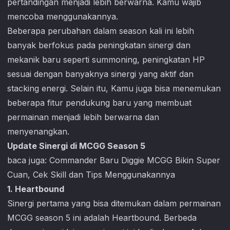
pertandingan menjadi lebih berwarna. Kamu wajib
mencoba menggunakannya.
Beberapa perubahan dalam season kali ini lebih
banyak berfokus pada peningkatan sinergi dan
mekanik baru seperti summoning, peningkatan HP
sesuai dengan banyaknya sinergi yang aktif dan
stacking energi. Selain itu, Kamu juga bisa menemukan
beberapa fitur pendukung baru yang membuat
permainan menjadi lebih berwarna dan
menyenangkan.
Update Sinergi di MCGG Season 5
baca juga:
Commander Baru Diggie MCGG Bikin Super
Cuan, Cek Skill dan Tips Menggunakannya
1. Heartbound
Sinergi pertama yang bisa ditemukan dalam permainan
MCGG season 5 ini adalah Heartbound. Berbeda