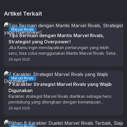
Artikel Terkait
Marvel Rivals
Tips Bermain dengan Mantis Marvel Rivals,
Strategist yang Overpower!
Jika Kamu ingin mendapatkan pertarungan yang lebih
seru, bisa coba menggunakan Mantis Marvel Rivals. Setiap
skill yang dimiliki oleh karakter …
29 April 2025
Marvel Rivals
7 Karakter Strategist Marvel Rivals yang Wajib
Digunakan
Karakter strategist Marvel Rivals diartikan sebagai hero
pendukung yang dilengkapi dengan kemampuan
menguatkan, menyembuhkan, dan bahkan menghidupkan
29 April 2025
rekan tim yang …
Marvel Rivals