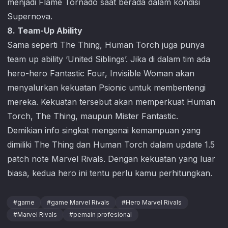
menjadi Flame Tornado saat berada dalam kondisi
Supernova.
8. Team-Up Ability
Sama seperti The Thing, Human Torch juga punya
team up ability ‘United Siblings’. Jika di dalam tim ada
hero-hero Fantastic Four, Invisible Woman akan
menyalurkan kekuatan Psionic untuk membentengi
mereka. Kekuatan tersebut akan memperkuat Human
Torch, The Thing, maupun Mister Fantastic.
Demikian info singkat mengenai kemampuan yang
dimiliki The Thing dan Human Torch dalam update 1.5
patch note
Marvel Rivals
. Dengan kekuatan yang luar
biasa, kedua hero ini tentu perlu kamu perhitungkan.
#
game
#
game Marvel Rivals
#
Hero Marvel Rivals
#
Marvel Rivals
#
pemain profesional