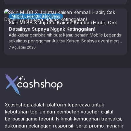
Mobile Legends: Bang Bang
Skin MLBB X Jujutsu Kaisen Kembali Hadir, Cek
Detailnya Supaya Nggak Ketinggalan!
Ada kabar gembira nih buat kamu pemain Mobile Legends
sekaligus penggemar Jujutsu Kaisen. Soalnya event mega
resale untuk skin Jujutsu …
7 Agustus 2026
Footer
Xcashshop adalah platform tepercaya untuk
kebutuhan top-up dan pembelian voucher digital
berbagai game favorit. Nikmati kemudahan transaksi,
dukungan pelanggan responsif, serta promo menarik