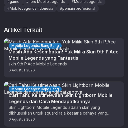
#
game
#
hero Mobile Legends
#
Mobile Legends
#
MobileLegendsIndonesia
#
pemain profesional
Artikel Terkait
Mobile Legends: Bang Bang
Masih Ada Kesempatan! Yuk Miliki Skin 9th P.Ace
Mobile Legends yang Fantastis
skin 9th P.Ace Mobile Legends
6 Agustus 2026
Mobile Legends: Bang Bang
Cari Tahu Keistimewaan Skin Lightborn Mobile
Legends dan Cara Mendapatkannya
Skin Lightborn Mobile Legends adalah skin yang
dikhususkan untuk squard raja kesatria cahaya yang
menguasai Land of Dawn. Ada 5 …
6 Agustus 2026