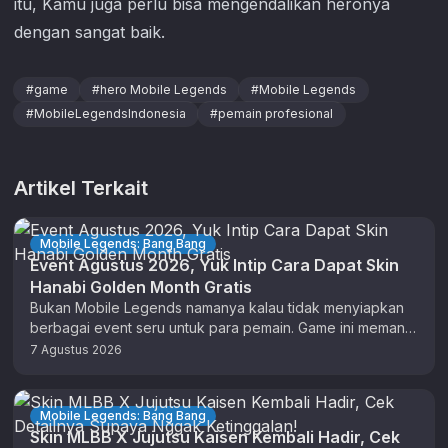
itu, Kamu juga perlu bisa mengendalikan heronya
dengan sangat baik.
#
game
#
hero Mobile Legends
#
Mobile Legends
#
MobileLegendsIndonesia
#
pemain profesional
Artikel Terkait
Mobile Legends: Bang Bang
Event Agustus 2026, Yuk Intip Cara Dapat Skin
Hanabi Golden Month Gratis
Bukan Mobile Legends namanya kalau tidak menyiapkan
berbagai event seru untuk para pemain. Game ini memang
sudah lama terkenal rutin …
7 Agustus 2026
Mobile Legends: Bang Bang
Skin MLBB X Jujutsu Kaisen Kembali Hadir, Cek