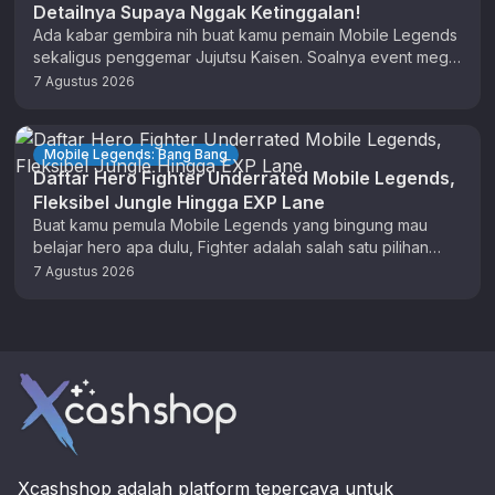
Detailnya Supaya Nggak Ketinggalan!
Ada kabar gembira nih buat kamu pemain Mobile Legends
sekaligus penggemar Jujutsu Kaisen. Soalnya event mega
resale untuk skin Jujutsu …
7 Agustus 2026
Mobile Legends: Bang Bang
Daftar Hero Fighter Underrated Mobile Legends,
Fleksibel Jungle Hingga EXP Lane
Buat kamu pemula Mobile Legends yang bingung mau
belajar hero apa dulu, Fighter adalah salah satu pilihan
terbaik. Perlu diketahui …
7 Agustus 2026
Footer
Xcashshop adalah platform tepercaya untuk