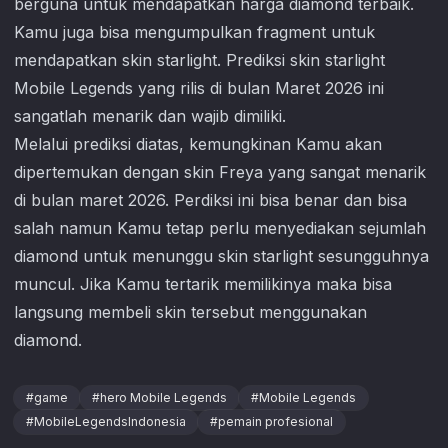
berguna untuk mendapatkan harga diamond terbaik.
Kamu juga bisa mengumpulkan fragment untuk
mendapatkan skin starlight. Prediksi skin starlight
Mobile Legends yang rilis di bulan Maret 2026 ini
sangatlah menarik dan wajib dimiliki.
Melalui prediksi diatas, kemungkinan Kamu akan
dipertemukan dengan skin Freya yang sangat menarik
di bulan maret 2026. Perdiksi ini bisa benar dan bisa
salah namun Kamu tetap perlu menyediakan sejumlah
diamond untuk menunggu skin starlight sesungguhnya
muncul. Jika Kamu tertarik memilikinya maka bisa
langsung membeli skin tersebut menggunakan
diamond.
#
game
#
hero Mobile Legends
#
Mobile Legends
#
MobileLegendsIndonesia
#
pemain profesional