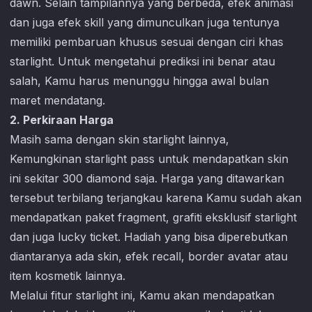
dawn. Selain tampilannya yang berbeda, efek animasi
dan juga efek skill yang dimunculkan juga tentunya
memiliki pembaruan khusus sesuai dengan ciri khas
starlight. Untuk mengetahui prediksi ini benar atau
salah, Kamu harus menunggu hingga awal bulan
maret mendatang.
2. Perkiraan Harga
Masih sama dengan skin starlight lainnya,
Kemungkinan starlight pass untuk mendapatkan skin
ini sekitar 300 diamond saja. Harga yang ditawarkan
tersebut terbilang terjangkau karena Kamu sudah akan
mendapatkan paket fragment, grafiti eksklusif starlight
dan juga lucky ticket. Hadiah yang bisa diperebutkan
diantaranya ada skin, efek recall, border avatar atau
item kosmetik lainnya.
Melalui fitur starlight ini, Kamu akan mendapatkan