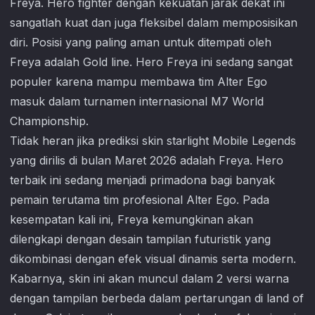
Freya. Hero fighter dengan kekuatan jarak dekat ini
sangatlah kuat dan juga fleksibel dalam memposisikan
diri. Posisi yang paling aman untuk ditempati oleh
Freya adalah Gold line. Hero Freya ini sedang sangat
populer karena mampu membawa tim Alter Ego
masuk dalam turnamen internasional M7 World
Championship.
Tidak heran jika prediksi skin starlight Mobile Legends
yang dirilis di bulan Maret 2026 adalah Freya. Hero
terbaik ini sedang menjadi primadona bagi banyak
pemain terutama tim profesional Alter Ego. Pada
kesempatan kali ini, Freya kemungkinan akan
dilengkapi dengan desain tampilan futuristik yang
dikombinasi dengan efek visual dinamis serta modern.
Kabarnya, skin ini akan muncul dalam 2 versi warna
dengan tampilan berbeda dalam pertarungan di land of