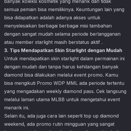
banyak koleksi kosmetik yang menarik dan tidak
semua pemain bisa memilikinya. Keuntungan lain yang
bisa didapatkan adalah adanya akses untuk
menyelesaikan berbagai berbagai misi tambahan
dengan sangat mudah selama periode berlangganan
atau member starlight masih berstatus aktif .
3. Tips Mendapatkan Skin Starlight dengan Mudah
Untuk mendapatkan skin starlight dalam permainan ini
dengan mudah dan tanpa harus kehilangan banyak
diamond bisa dilakukan melalui event promo. Kamu
bisa mengikuti Promo WDP MML ada periode tertentu
yang mengadakan weekly diamond pass. Cek langsung
melalui laman utama MLBB untuk mengetahui event
menarik ini.
Selain itu, ada juga cara lain seperti top up diamond
weekend, ada promo rutin mingguan yang sangat