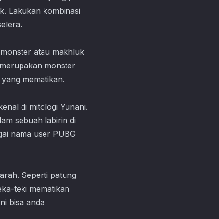
k. Lakukan kombinasi
selera.
i monster atau makhluk
g merupakan monster
 yang mematikan.
enal di mitologi Yunani.
m sebuah labirin di
bagai nama user PUBG
arah. Seperti patung
teka-teki mematikan
ni bisa anda