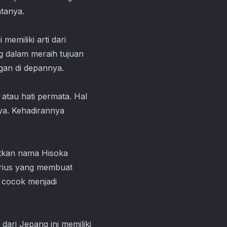
atanya.
memiliki arti dari
g dalam meraih tujuan
gan di depannya.
 atau hati permata. Hal
nya. Kehadirannya
tkan nama Hisoka
erius yang membuat
a cocok menjadi
ari Jepang ini memiliki