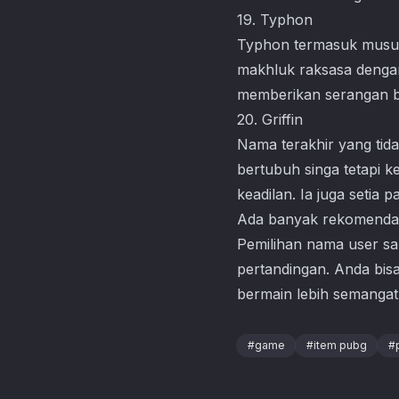
19. Typhon
Typhon termasuk musuh 
makhluk raksasa dengan
memberikan serangan 
20. Griffin
Nama terakhir yang tida
bertubuh singa tetapi k
keadilan. Ia juga seti
Ada banyak rekomenda
Pemilihan nama user sa
pertandingan. Anda bis
bermain lebih semangat
#
game
#
item pubg
#