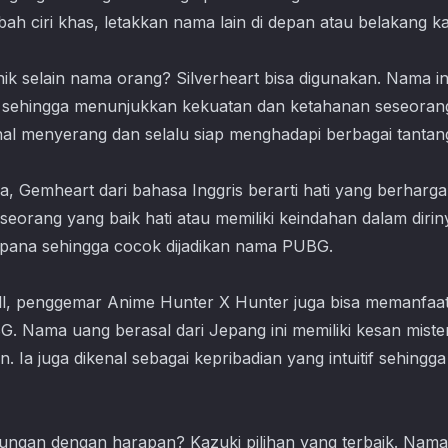
h ciri khas, letakkan nama lain di depan atau belakang k
ik selain nama orang? Silverheart bisa digunakan. Nama ini 
ja sehingga menunjukkan kekuatan dan ketahanan seseoran
enal menyerang dan selalu siap menghadapi berbagai tantan
a, Gemheart dari bahasa Inggris berarti hati yang berharga
eseorang yang baik hati atau memiliki keindahan dalam diri
pana sehingga cocok dijadikan nama PUBG.
ll, penggemar Anime Hunter X Hunter juga bisa memanfaa
. Nama uang berasal dari Jepang ini memiliki kesan mist
 Ia juga dikenal sebagai kepribadian yang intuitif sehingg
ngan dengan harapan? Kazuki pilihan yang terbaik. Nama d