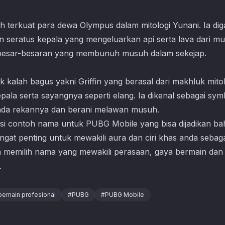
terkuat para dewa Olympus dalam mitologi Yunani. Ia di
 seratus kepala yang mengeluarkan api serta lava dari mul
besar-besaran yang membunuh musuh dalam sekejap.
k kalah bagus yakni Griffin yang berasal dari makhluk mitol
epala serta sayangnya seperti elang. Ia dikenal sebagai sy
a pada rekannya dan berani melawan musuh.
si contoh nama untuk
PUBG Mobile
yang bisa dijadikan b
ngat penting untuk mewakili aura dan ciri khas anda sebag
a memilih nama yang mewakili perasaan, gaya bermain dan 
.
pemain profesional
#
PUBG
#
PUBG Mobile