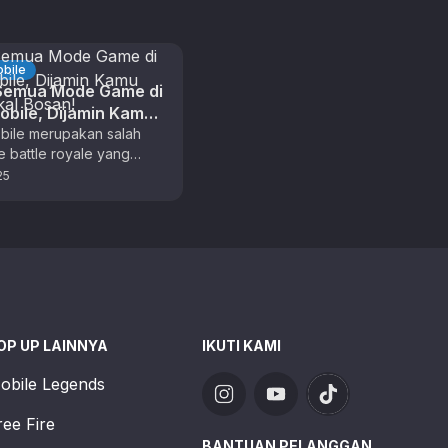
bile
 Semua Mode Game di
bile, Dijamin Kamu
akal Bosan!
ile merupakan salah
 battle royale yang
puler di Indonesia. Ada
25
aktor yang membuat
 …
OP UP LAINNYA
IKUTI KAMI
obile Legends
ree Fire
BANTUAN PELANGGAN