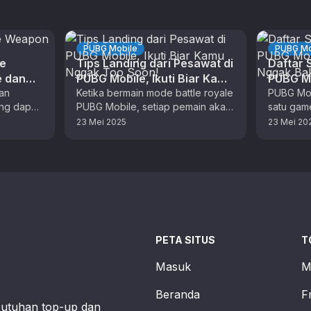
PUBG Mobile
PUBG Mo
ee
Tips Landing dari Pesawat di
Daftar
e dan
PUBG Mobile, Ikuti Biar Kamu
PUBG Mo
an
Nggak Too Soon!
Ketika bermain mode battle royale
Nggak B
PUBG Mob
ang dapat
PUBG Mobile, setiap pemain akan
satu game
yer dalam
berada di pesawat terlebih dahulu
paling po
23 Mei 2025
23 Mei 20
ya yaitu
dan melintasi map. Kamu nantinya
banyak f
…
game ini
PETA SITUS
T
Masuk
M
Beranda
F
butuhan top-up dan