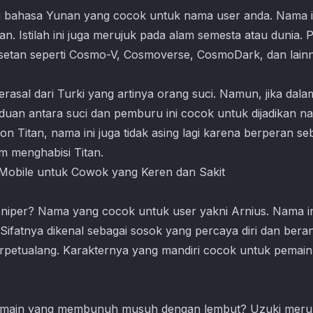
i bahasa Yunan yang cocok untuk nama user anda. Nama i
n. Istilah ini juga merujuk pada alam semesta atau dunia
setan seperti Cosmo-V, Cosmoverse, CosmoDark, dan lain
rasal dari Turki yang artinya orang suci. Namun, jika da
duan antara suci dan pemburu ini cocok untuk dijadikan 
n Titan, nama ini juga tidak asing lagi karena berperan se
m menghabisi Titan.
iper? Nama yang cocok untuk user yakni Arnius. Nama in
. Sifatnya dikenal sebagai sosok yang percaya diri dan bera
rpetualang. Karakternya yang mandiri cocok untuk pemai
 pemain yang membunuh musuh dengan lembut? Uzuki mer