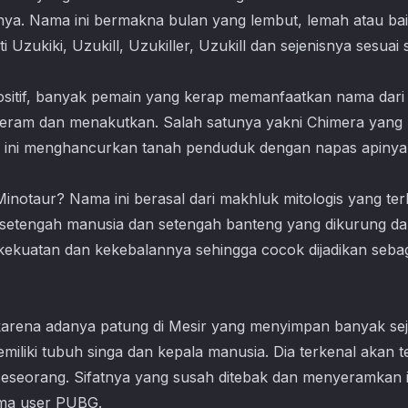
a. Nama ini bermakna bulan yang lembut, lemah atau bai
 Uzukiki, Uzukill, Uzukiller, Uzukill dan sejenisnya sesuai 
ositif, banyak pemain yang kerap memanfaatkan nama dar
 seram dan menakutkan. Salah satunya yakni Chimera yan
ini menghancurkan tanah penduduk dengan napas apinya
Minotaur? Nama ini berasal dari makhluk mitologis yang terk
etengah manusia dan setengah banteng yang dikurung dala
n kekuatan dan kekebalannya sehingga cocok dijadikan se
 karena adanya patung di Mesir yang menyimpan banyak sej
emiliki tubuh singa dan kepala manusia. Dia terkenal akan 
eseorang. Sifatnya yang susah ditebak dan menyeramkan i
ma user PUBG.