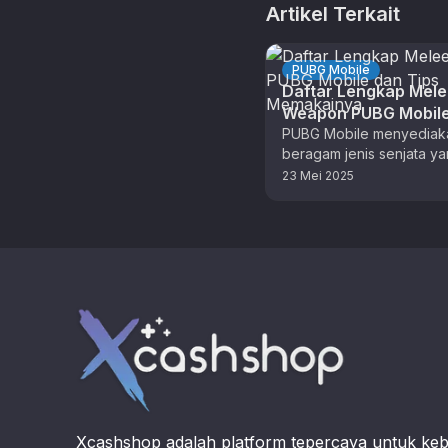
Artikel Terkait
PUBG Mobile
Daftar Lengkap Mel
Weapon PUBG Mobil
Tips Memakainya
PUBG Mobile menyediak
beragam jenis senjata y
digunakan oleh para pla
23 Mei 2025
pertempuran. Salah satun
jenis senjata melee, …
Footer
Xcashshop adalah platform tepercaya untuk ke