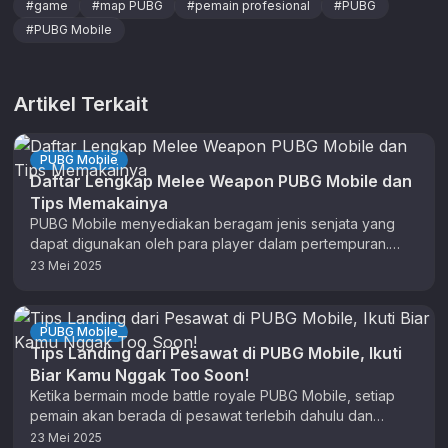
#
game
#
map PUBG
#
pemain profesional
#
PUBG
#
PUBG Mobile
Artikel Terkait
PUBG Mobile
Daftar Lengkap Melee Weapon PUBG Mobile dan
Tips Memakainya
PUBG Mobile menyediakan beragam jenis senjata yang
dapat digunakan oleh para player dalam pertempuran.
Salah satunya yaitu jenis senjata melee, …
23 Mei 2025
PUBG Mobile
Tips Landing dari Pesawat di PUBG Mobile, Ikuti
Biar Kamu Nggak Too Soon!
Ketika bermain mode battle royale PUBG Mobile, setiap
pemain akan berada di pesawat terlebih dahulu dan
melintasi map. Kamu nantinya …
23 Mei 2025