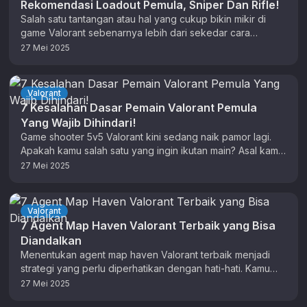
Rekomendasi Loadout Pemula, Sniper Dan Rifle!
Salah satu tantangan atau hal yang cukup bikin mikir di
game Valorant sebenarnya lebih dari sekedar cara
membidik. Game ini …
27 Mei 2025
Valorant
7 Kesalahan Dasar Pemain Valorant Pemula
Yang Wajib Dihindari!
Game shooter 5v5 Valorant kini sedang naik pamor lagi.
Apakah kamu salah satu yang ingin ikutan main? Asal kamu
tahu, …
27 Mei 2025
Valorant
7 Agent Map Haven Valorant Terbaik yang Bisa
Diandalkan
Menentukan agent map haven Valorant terbaik menjadi
strategi yang perlu diperhatikan dengan hati-hati. Kamu
harus memilih agent yang memiliki daya …
27 Mei 2025