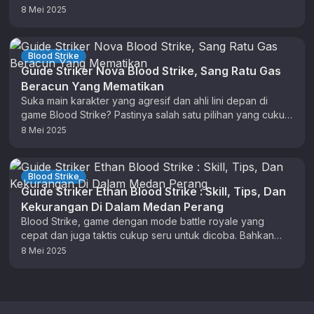
dekat. Itu karena senjata ini …
8 Mei 2025
Blood Strike
Guide Striker Nova Blood Strike, Sang Ratu Gas
Beracun Yang Mematikan
Suka main karakter yang agresif dan ahli lini depan di
game Blood Strike? Pastinya salah satu pilihan yang cukup
menarik …
8 Mei 2025
Blood Strike
Guide Striker Ethan Blood Strike : Skill, Tips, Dan
Kekurangan Di Dalam Medan Perang
Blood Strike, game dengan mode battle royale yang
cepat dan juga taktis cukup seru untuk dicoba. Bahkan
dengan banyaknya karakter …
8 Mei 2025
Footer