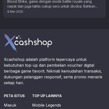
Blood Strike, game dengan mode battle royale yang
cepat dan juga taktis cukup seru untuk dicoba. Bahkan
dengan banyaknya karakter …
8 Mei 2025
Footer
Xcashshop adalah platform tepercaya untuk
kebutuhan top-up dan pembelian voucher digital
berbagai game favorit. Nikmati kemudahan transaksi,
dukungan pelanggan responsif, serta promo menarik
setiap hari.
PETA SITUS
TOP UP LAINNYA
Masuk
Mobile Legends