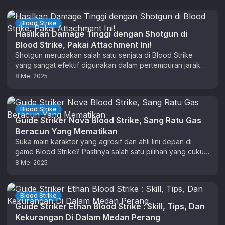
Blood Strike
Hasilkan Damage Tinggi dengan Shotgun di
Blood Strike, Pakai Attachment Ini!
Shotgun merupakan salah satu senjata di Blood Strike
yang sangat efektif digunakan dalam pertempuran jarak
dekat. Itu karena senjata ini …
8 Mei 2025
Blood Strike
Guide Striker Nova Blood Strike, Sang Ratu Gas
Beracun Yang Mematikan
Suka main karakter yang agresif dan ahli lini depan di
game Blood Strike? Pastinya salah satu pilihan yang cukup
menarik …
8 Mei 2025
Blood Strike
Guide Striker Ethan Blood Strike : Skill, Tips, Dan
Kekurangan Di Dalam Medan Perang