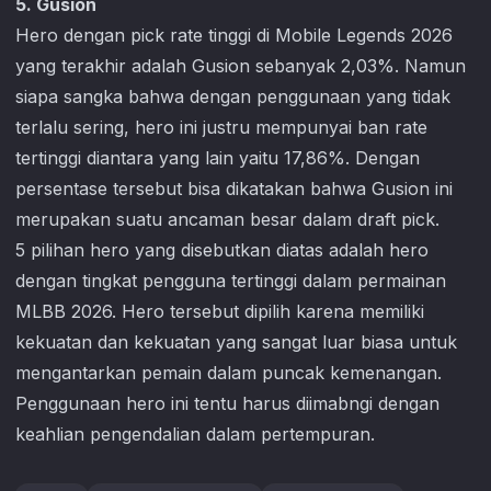
5. Gusion
Hero dengan pick rate tinggi di Mobile Legends 2026
yang terakhir adalah Gusion sebanyak 2,03%. Namun
siapa sangka bahwa dengan penggunaan yang tidak
terlalu sering, hero ini justru mempunyai ban rate
tertinggi diantara yang lain yaitu 17,86%. Dengan
persentase tersebut bisa dikatakan bahwa Gusion ini
merupakan suatu ancaman besar dalam draft pick.
5 pilihan hero yang disebutkan diatas adalah hero
dengan tingkat pengguna tertinggi dalam permainan
MLBB 2026. Hero tersebut dipilih karena memiliki
kekuatan dan kekuatan yang sangat luar biasa untuk
mengantarkan pemain dalam puncak kemenangan.
Penggunaan hero ini tentu harus diimabngi dengan
keahlian pengendalian dalam pertempuran.