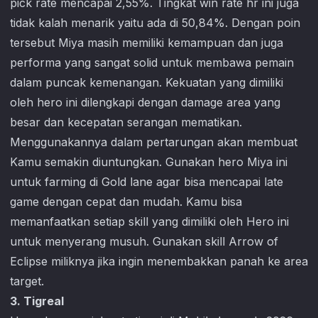
pick rate mencapai 2,55%. Tingkat win rate hr ini juga
tidak kalah menarik yaitu ada di 50,84%. Dengan poin
tersebut Miya masih memiliki kemampuan dan juga
performa yang sangat solid untuk membawa pemain
dalam puncak kemenangan. Kekuatan yang dimiliki
oleh hero ini dilengkapi dengan damage area yang
besar dan kecepatan serangan mematikan.
Menggunakannya dalam pertarungan akan membuat
Kamu semakin diuntungkan. Gunakan hero Miya ini
untuk farming di Gold lane agar bisa mencapai late
game dengan cepat dan mudah. Kamu bisa
memanfaatkan setiap skill yang dimiliki oleh Hero ini
untuk menyerang musuh. Gunakan skill Arrow of
Eclipse miliknya jika ingin menembakkan panah ke area
target.
3. Tigreal