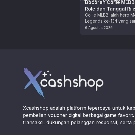
Bocoran Collie MLBB: 
Role dan Tanggal Rili
Collie MLBB ialah hero M
Legends ke-134 yang sa
ditunggu para pemain. 
6 Agustus 2026
ini dibekali Magic Flag y
sangat …
Footer
Xcashshop adalah platform tepercaya untuk ke
pembelian voucher digital berbagai game favori
transaksi, dukungan pelanggan responsif, serta 