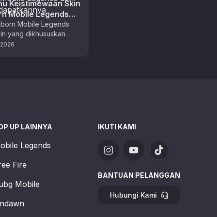
hu Keistimewaan Skin
rn Mobile Legends
ra Mendapatkannya
htborn Mobile Legends
kin yang dikhususkan
ard raja kesatria cahaya
 2026
guasai Land of Dawn.
OP UP LAINNYA
IKUTI KAMI
obile Legends
ree Fire
BANTUAN PELANGGAN
ubg Mobile
Hubungi Kami
ndawn