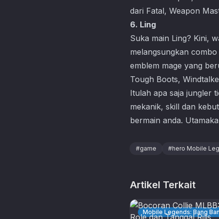
dari Fatal, Weapon Mast
6. Ling
Suka main Ling? Kini, 
melangsungkan combo ul
emblem mage yang berup
Tough Boots, Windtalker
Itulah apa saja jungler 
mekanik, skill dan keb
bermain anda. Utamakan
#
game
#
hero Mobile Le
Artikel Terkait
Mobile Legends: Bang Ba