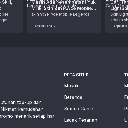
Skill,
Masih Ada Kesempatan! Yuk
Cari Ta
s
Miliki Skin 9th P.Ace Mobile
Lightbo
obile
Legends yang Fantastis
skin 9th P.Ace Mobile Legends
dan Ca
Skin Lig
ngat
adalah s
Hero Mage
untuk squ
6 Agustus 2026
6 Agustus
ang
yang men
Ada 5 …
PETA SITUS
T
Masuk
M
Beranda
F
butuhan top-up dan
Semua Game
P
t. Nikmati kemudahan
promo menarik setiap hari.
Lacak Pesanan
U