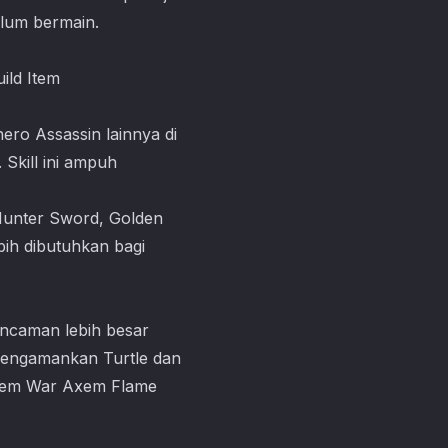
elum bermain.
ild Item
ro Assassin lainnya di
 Skill ini ampuh
Hunter Sword, Golden
ebih dibutuhkan bagi
ancaman lebih besar
 mengamankan Turtle dan
 item War Axem Flame