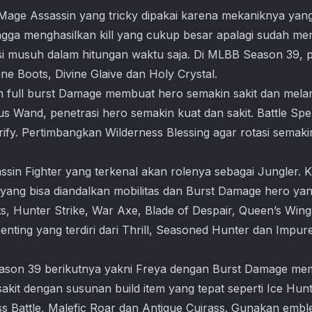
 Mage Assassin yang tricky dipakai karena mekaniknya yan
ngga menghasilkan kill yang cukup besar apalagi sudah menca
 musuh dalam hitungan waktu saja. Di MLBB Season 39, 
e Boots, Divine Glaive dan Holy Crystal.
em full burst Damage membuat hero semakin sakit dan mel
 Wand, penetrasi hero semakin kuat dan sakit. Battle Spel
rify. Pertimbangkan Wilderness Blessing agar rotasi semaki
n Fighter yang terkenal akan rolenya sebagai Jungler. Kin
ang bisa diandalkan mobilitas dan Burst Damage hero yang 
, Hunter Strike, War Axe, Blade of Despair, Queen’s Wing
nting yang terdiri dari Thrill, Seasoned Hunter dan Impur
eason 39 berikutnya yakni Freya dengan Burst Damage me
sakit dengan susunan build item yang tepat seperti Ice Hun
ss Battle, Malefic Roar dan Antique Cuirass. Gunakan embl