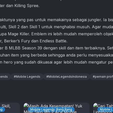
er dan Killing Spree.
waktunya yang pas untuk memakainya sebagai jungler. Ia b
ti, Skill 2 dan Skill 1 untuk menghabisi musuh. Agar muda
a Mage Killer. Emblem ini lebih mudah memperoleh objekt
, Berker’s Fury dan Endless Battle.
tier B MLBB Season 39 dengan skill dan item terbaiknya. Set
utuhan item yang berbeda sehingga anda perlu menyesuaika
 hero yang sudah dikuasai agar lebih mudah mengatur pe
gends
#
Mobile Legends
#
MobileLegendsIndonesia
#
pemain prof
ng
Mobile Legends: Bang Bang
Mobile 