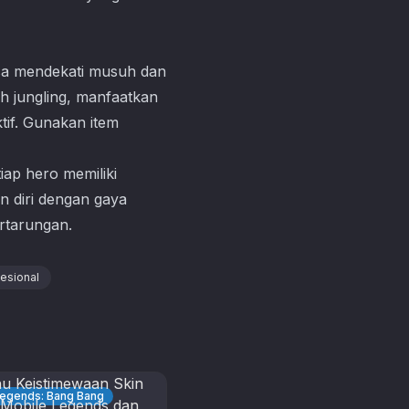
isa mendekati musuh dan
h jungling, manfaatkan
if. Gunakan item
iap hero memiliki
n diri dengan gaya
rtarungan.
esional
Legends: Bang Bang