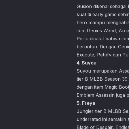
Gusion dikenal sebagai
kuat di early game sehi
hero mampu menghabisi
item Genius Wand, Arcan
Perlu dicatat bahwa it
beruntun. Dengan Genius
Execute, Petrify dan Pu
4. Suyou
Suyou merupakan Assassi
tier B MLBB Season 39 y
dengan item Magic Boots
Emblem Assassin juga pe
5. Freya
Jungler tier B MLBB S
underrated ini semakin 
Blade of Despair, Endle