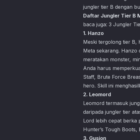
jungler tier B dengan b
Daftar Jungler Tier B
baca juga:
3 Jungler Ti
1. Hanzo
Meski tergolong tier B
Meta sekarang. Hanzo di
meratakan monster, min
Anda harus memperkuat
Staff, Brute Force Brea
hero. Skill ini menghas
2. Leomord
Leomord termasuk jungle
daripada jungler tier a
Lord lebih cepat berka
Hunter’s Tough Boots, B
3. Gusion