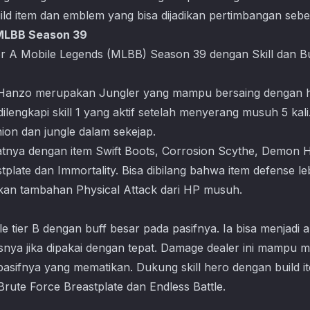
uild item dan emblem yang bisa dijadikan pertimbangan seb
 MLBB Season 39
er A Mobile Legends (MLBB) Season 39 dengan Skill dan Bu
, Hanzo merupakan Jungler yang mampu bersaing dengan he
lengkapi skill 1 yang aktif setelah menyerang musuh 5 kali.
ion dan jungle dalam sekejap.
nya dengan item Swift Boots, Corrosion Scythe, Demon 
stplate dan Immortality. Bisa dibilang bahwa item defense l
ilkan tambahan Physical Attack dari HP musuh.
 tier B dengan buff besar pada pasifnya. Ia bisa menjadi 
tasnya jika dipakai dengan tepat. Damage dealer ini mampu
 pasifnya yang mematikan. Dukung skill hero dengan build
rute Force Breastplate dan Endless Battle.