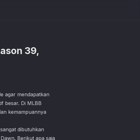
eason 39,
gle agar mendapatkan
if besar. Di MLBB
ty dan kemampuannya
 sangat dibutuhkan
Dawn. Berikut apa saja