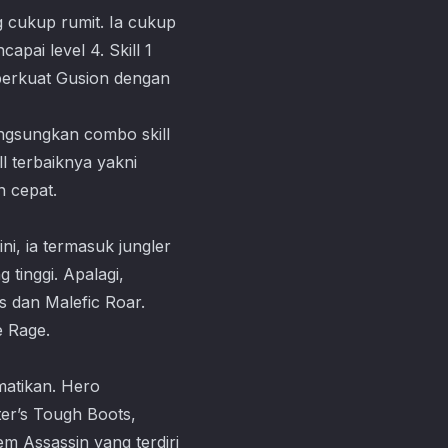
g cukup rumit. Ia cukup
pai level 4. Skill 1
perkuat Gusion dengan
angsungkan combo skill
l terbaiknya yakni
n cepat.
i, ia termasuk jungler
tinggi. Apalagi,
s dan Malefic Roar.
e Rage.
matikan. Hero
ter’s Tough Boots,
em Assassin yang terdiri