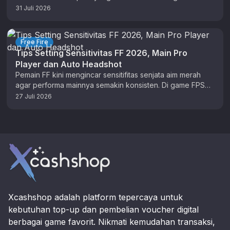
sebagai pakaian virtual atau aksesoris …
31 Juli 2026
Free Fire
Tips Setting Sensitivitas FF 2026, Main Pro
Player dan Auto Headshot
Pemain FF kini mengincar sensitifitas senjata aim merah
agar performa mainnya semakin konsisten. Di game FPS
ini, setting berperan penting …
27 Juli 2026
Footer
Xcashshop adalah platform tepercaya untuk
kebutuhan top-up dan pembelian voucher digital
berbagai game favorit. Nikmati kemudahan transaksi,