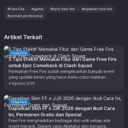
#
Free Fire
#
game
#
hero free fire
#
karakter free fire
#
pemain profesional
Artikel Terkait
Free Fire
5 Tips Efektif Memakai Fitur dari Game Free Fire
untuk Epic Comeback di Clash Squad
Permainan Free Fire sudah mengeluarkan banyak event
yang update keren yang harus kamu coba mainkan
sekarang. Ada pula beberapa tips …
4 Agustus 2026
Free Fire
Dapatkan Skin FF x JJK 2026 dengan Ikuti Cara
Ini, Permanen Gratis dan Spesial
Free Fire menghadirkan berbagai skin unik setiap ada
event menarik. Seperti yang diketahui skin berguna