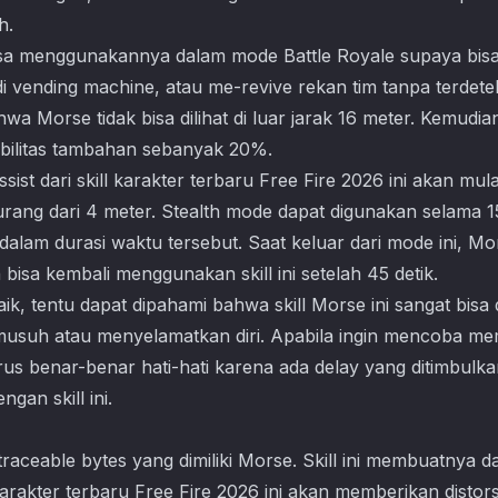
h.
bisa menggunakannya dalam mode Battle Royale supaya bis
 vending machine, atau me-revive rekan tim tanpa terdeteksi. 
wa Morse tidak bisa dilihat di luar jarak 16 meter. Kemudian
bilitas tambahan sebanyak 20%.
sist dari skill karakter terbaru Free Fire 2026 ini akan mula
rang dari 4 meter. Stealth mode dapat digunakan selama 1
lam durasi waktu tersebut. Saat keluar dari mode ini, M
 bisa kembali menggunakan skill ini setelah 45 detik.
ik, tentu dapat dipahami bahwa skill Morse ini sangat bisa
musuh atau menyelamatkan diri. Apabila ingin mencoba m
s benar-benar hati-hati karena ada delay yang ditimbulkan
gan skill ini.
ntraceable bytes yang dimiliki Morse. Skill ini membuatnya 
arakter terbaru Free Fire 2026 ini akan memberikan distorsi