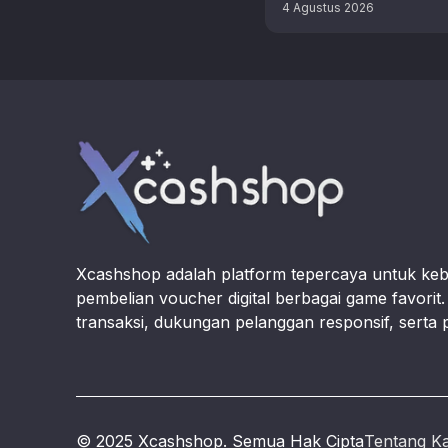
update keren yang haru
4 Agustus 2026
coba mainkan sekarang. 
beberapa tips …
Footer
Xcashshop adalah platform tepercaya untuk ke
pembelian voucher digital berbagai game favori
transaksi, dukungan pelanggan responsif, serta 
© 2025 Xcashshop. Semua Hak Cipta
Tentang K