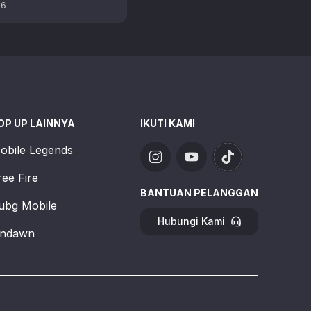
 mainnya semakin
26
. Di game FPS ini, setting
 penting …
OP UP LAINNYA
IKUTI KAMI
obile Legends
ree Fire
BANTUAN PELANGGAN
ubg Mobile
Hubungi Kami
ndawn