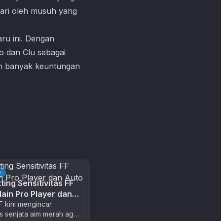
adari oleh musuh yang
ru ini. Dengan
o dan Clu sebagai
an banyak keuntungan
e
ting Sensitivitas FF
ain Pro Player dan
eadshot
F kini mengincar
tas senjata aim merah agar