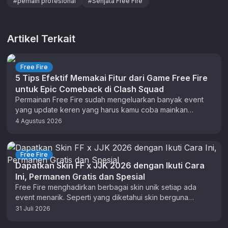
#
pemain profesional
#
Senjata Free Fire
Artikel Terkait
Free Fire
5 Tips Efektif Memakai Fitur dari Game Free Fire
untuk Epic Comeback di Clash Squad
Permainan Free Fire sudah mengeluarkan banyak event
yang update keren yang harus kamu coba mainkan
sekarang. Ada pula beberapa tips …
4 Agustus 2026
Free Fire
Dapatkan Skin FF x JJK 2026 dengan Ikuti Cara
Ini, Permanen Gratis dan Spesial
Free Fire menghadirkan berbagai skin unik setiap ada
event menarik. Seperti yang diketahui skin berguna
sebagai pakaian virtual atau aksesoris …
31 Juli 2026