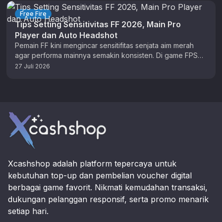
Free Fire
Tips Setting Sensitivitas FF 2026, Main Pro
Player dan Auto Headshot
Pemain FF kini mengincar sensitifitas senjata aim merah
agar performa mainnya semakin konsisten. Di game FPS
ini, setting berperan penting …
27 Juli 2026
Footer
Xcashshop adalah platform tepercaya untuk
kebutuhan top-up dan pembelian voucher digital
berbagai game favorit. Nikmati kemudahan transaksi,
dukungan pelanggan responsif, serta promo menarik
setiap hari.