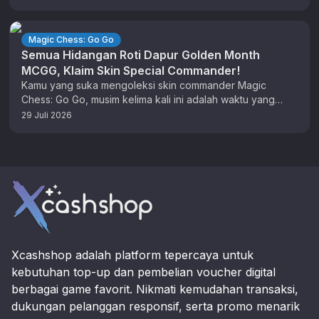
Magic Chess: Go Go
Semua Hidangan Roti Dapur Golden Month
MCGG, Klaim Skin Special Commander!
Kamu yang suka mengoleksi skin commander Magic
Chess: Go Go, musim kelima kali ini adalah waktu yang
tepat untuk berburu …
29 Juli 2026
Footer
Xcashshop adalah platform tepercaya untuk
kebutuhan top-up dan pembelian voucher digital
berbagai game favorit. Nikmati kemudahan transaksi,
dukungan pelanggan responsif, serta promo menarik