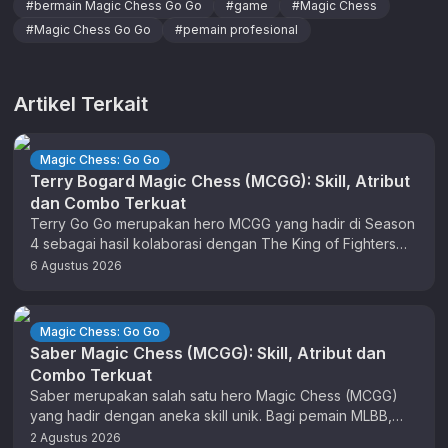
#
bermain Magic Chess Go Go
#
game
#
Magic Chess
#
Magic Chess Go Go
#
pemain profesional
Artikel Terkait
Magic Chess: Go Go
Terry Bogard Magic Chess (MCGG): Skill, Atribut
dan Combo Terkuat
Terry Go Go merupakan hero MCGG yang hadir di Season
4 sebagai hasil kolaborasi dengan The King of Fighters
(KOF). …
6 Agustus 2026
Magic Chess: Go Go
Saber Magic Chess (MCGG): Skill, Atribut dan
Combo Terkuat
Saber merupakan salah satu hero Magic Chess (MCGG)
yang hadir dengan aneka skill unik. Bagi pemain MLBB,
anda sudah tidak …
2 Agustus 2026