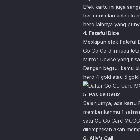
Efek kartu ini juga san
bermunculan kalau kamu
hero lainnya yang puny
4. Fateful Dice
Meskipun efek Fateful 
Go Go Card ini juga te
Mirror Device yang bis
Dengan begitu, kamu bi
hero 4 gold atau 5 gol
5. Pas de Deux
Selanjutnya, ada kartu 
memberikanmu 1 salinan
satu Go Go Card MCGG y
ditempatkan akan memp
6. Ally’s Call