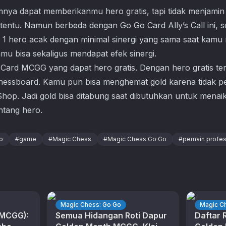
nya dapat memberikanmu hero gratis, tapi tidak menjamin
rtentu. Namun berbeda dengan Go Go Card Ally’s Call ini, so
 1 hero acak dengan minimal sinergi yang sama saat kamu 
mu bisa sekaligus mendapat efek sinergi.
 Card MCGG yang dapat hero gratis. Dengan hero gratis te
chessboard. Kamu pun bisa menghemat gold karena tidak 
Shop. Jadi gold bisa ditabung saat dibutuhkan untuk mena
ntang hero.
o
#
game
#
Magic Chess
#
Magic Chess Go Go
#
pemain profes
Magic Chess: Go Go
Magic C
(MCGG):
Semua Hidangan Roti Dapur
Daftar 