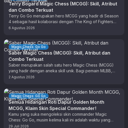
Terry Bogard Magic Chess (MCGG): Skill, Atribut
dan Combo Terkuat
Terry Go Go merupakan hero MCGG yang hadir di Season
4 sebagai hasil kolaborasi dengan The King of Fighters
(KOF). …
6 Agustus 2026
Magic Chess: Go Go
Saber Magic Chess (MCGG): Skill, Atribut dan
Combo Terkuat
Saber merupakan salah satu hero Magic Chess (MCGG)
yang hadir dengan aneka skill unik. Bagi pemain MLBB,
anda sudah tidak …
2 Agustus 2026
Magic Chess: Go Go
Semua Hidangan Roti Dapur Golden Month
MCGG, Klaim Skin Special Commander!
Kamu yang suka mengoleksi skin commander Magic
Chess: Go Go, musim kelima kali ini adalah waktu yang
tepat untuk berburu …
29 Juli 2026