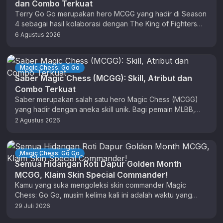
dan Combo Terkuat
Terry Go Go merupakan hero MCGG yang hadir di Season
4 sebagai hasil kolaborasi dengan The King of Fighters
(KOF). …
6 Agustus 2026
Magic Chess: Go Go
Saber Magic Chess (MCGG): Skill, Atribut dan
Combo Terkuat
Saber merupakan salah satu hero Magic Chess (MCGG)
yang hadir dengan aneka skill unik. Bagi pemain MLBB,
anda sudah tidak …
2 Agustus 2026
Magic Chess: Go Go
Semua Hidangan Roti Dapur Golden Month
MCGG, Klaim Skin Special Commander!
Kamu yang suka mengoleksi skin commander Magic
Chess: Go Go, musim kelima kali ini adalah waktu yang
tepat untuk berburu …
29 Juli 2026