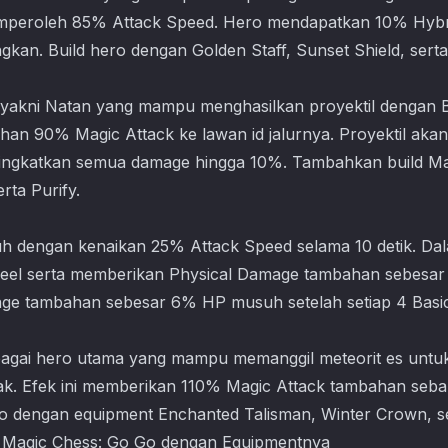
mperoleh 85% Attack Speed. Hero mendapatkan 10% Hybri
kan. Build hero dengan Golden Staff, Sunset Shield, serta
yakni Natan yang mampu menghasilkan proyektil dengan Ba
han 90% Magic Attack ke lawan id jalurnya. Proyektil akan
ingkatkan semua damage hingga 10%. Tambahkan build Mag
rta Purify.
 dengan kenaikan 25% Attack Speed selama 10 detik. Dalam
heel serta memberikan Physical Damage tambahan sebesar
e tambahan sebesar 6% HP musuh setelah setiap 4 Basic
agai hero utama yang mampu memanggil meteorit es untu
. Efek ini memberikan 110% Magic Attack tambahan seban
 dengan equipment Enchanted Talisman, Winter Crown, s