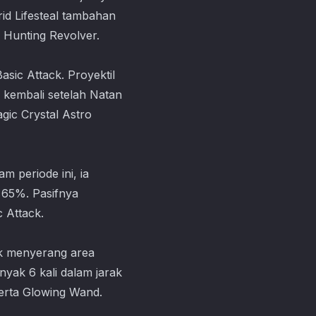
d Lifesteal tambahan
 Hunting Revolver.
sic Attack. Proyektil
 kembali setelah Natan
ic Crystal Astro
 periode ini, ia
 65%. Pasifnya
 Attack.
k menyerang area
yak 6 kali dalam jarak
erta Glowing Wand.