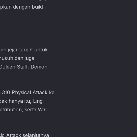
apkan dengan build
engejar target untuk
musuh dan juga
 Golden Staff, Demon
 310 Physical Attack ke
ak hanya itu, Ling
ribution, serta War
c Attack selanjutnya