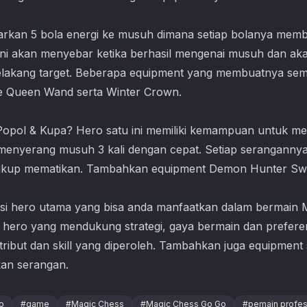
arkan 5 bola energi ke musuh dimana setiap bolanya mem
ini akan menyebar ketika berhasil mengenai musuh dan aka
lakang target. Beberapa equipment yang membuatnya sem
ce Queen Wand serta Winter Crown.
 Popol & Kupa? Hero satu ini memiliki kemampuan untuk m
menyerang musuh 3 kali dengan cepat. Setiap serangann
cukup mematikan. Tambahkan equipment Demon Hunter Swor
i hero utama yang bisa anda manfaatkan dalam bermain
hero yang mendukung strategi, gaya bermain dan prefere
ribut dan skill yang diperoleh. Tambahkan juga equipment 
kan serangan.
o
#
game
#
Magic Chess
#
Magic Chess Go Go
#
pemain profes