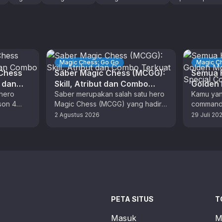
Magic Chess: Go Go
Magic C
 Chess
Saber Magic Chess (MCGG):
Semua H
t dan
Skill, Atribut dan Combo
Golden
hero
Terkuat
Saber merupakan salah satu hero
Skin Sp
Kamu yan
son 4
Magic Chess (MCGG) yang hadir
commande
 dengan
dengan aneka skill unik. Bagi
musim kel
2 Agustus 2026
29 Juli 20
F). …
pemain MLBB, anda sudah tidak …
yang tep
PETA SITUS
T
Masuk
M