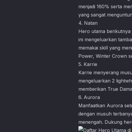
menjadi 160% serta me
yang sangat menguntung
4. Natan
Hero utama berikutnya 
ini mengeluarkan tamba
memakai skill yang men
Power, Winter Crown se
5. Karrie
Karrie menyerang musuh
mengeluarkan 2 lightw
memberikan True Damag
6. Aurora
Manfaatkan Aurora seb
dengan musuh terbanyak
menengah. Dukung hero