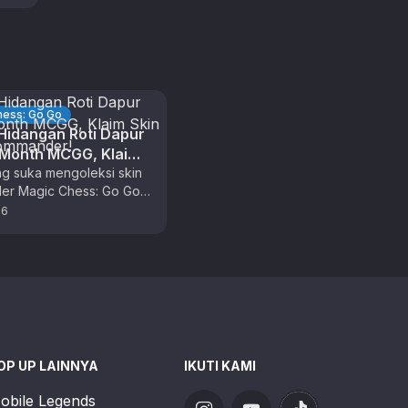
hess: Go Go
idangan Roti Dapur
 Month MCGG, Klaim
ecial Commander!
g suka mengoleksi skin
r Magic Chess: Go Go,
ima kali ini adalah waktu
26
at untuk berburu …
OP UP LAINNYA
IKUTI KAMI
obile Legends