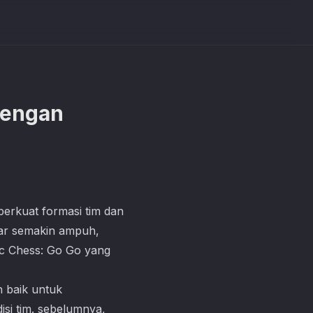
dengan
erkuat formasi tim dan
gar semakin ampuh,
c Chess: Go Go
yang
n baik untuk
si tim. sebelumnya,