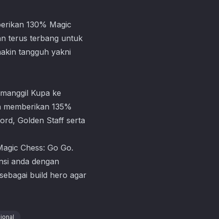
berikan 130% Magic
n terus terbang untuk
akin tangguh yakni
emanggil Kupa ke
ya memberikan 135%
d, Golden Staff serta
Magic Chess: Go Go
.
nsi anda dengan
sebagai build hero agar
ional