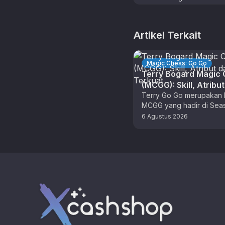
Artikel Terkait
Magic Chess: Go Go
Terry Bogard Magic
(MCGG): Skill, Atribu
Combo Terkuat
Terry Go Go merupakan 
MCGG yang hadir di Sea
sebagai hasil kolaborasi
6 Agustus 2026
The King of Fighters (KO
Footer