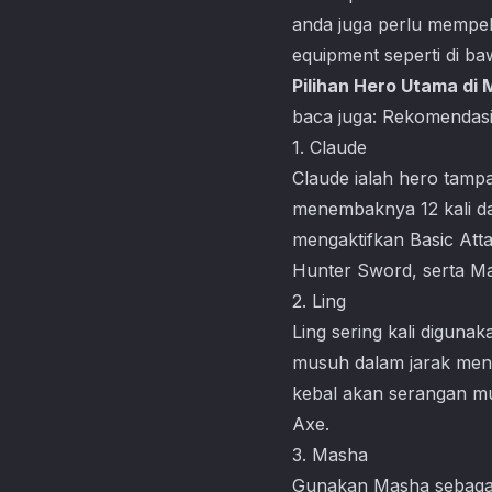
anda juga perlu mempel
equipment seperti di baw
Pilihan Hero Utama di
baca juga:
Rekomendasi
1. Claude
Claude ialah hero tamp
menembaknya 12 kali d
mengaktifkan Basic Att
Hunter Sword, serta Mag
2. Ling
Ling sering kali digun
musuh dalam jarak mene
kebal akan serangan mu
Axe.
3. Masha
Gunakan Masha sebagai