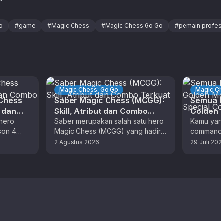
o
#
game
#
Magic Chess
#
Magic Chess Go Go
#
pemain profes
Magic Chess: Go Go
Magic C
 Chess
Saber Magic Chess (MCGG):
Semua H
t dan
Skill, Atribut dan Combo
Golden
hero
Terkuat
Saber merupakan salah satu hero
Skin Sp
Kamu yan
son 4
Magic Chess (MCGG) yang hadir
commande
 dengan
dengan aneka skill unik. Bagi
musim kel
2 Agustus 2026
29 Juli 20
F). …
pemain MLBB, anda sudah tidak …
yang tep