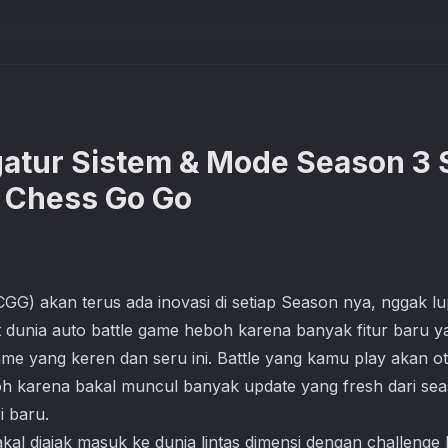
atur Sistem & Mode Season 3 Sa
 Chess Go Go
G) akan terus ada inovasi di setiap Season nya, nggak lup
at dunia auto battle game heboh karena banyak fitur baru 
me yang keren dan seru ini. Battle yang kamu play akan otom
 loh karena bakal muncul banyak update yang fresh dari sea
i baru.
akal diajak masuk ke dunia lintas dimensi dengan challenge 