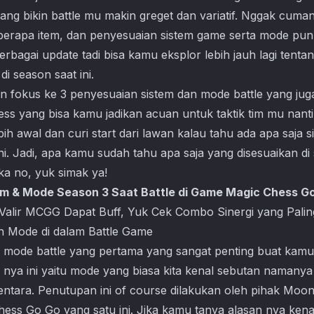
ng bikin battle mu makin greget dan variatif. Nggak cuman i
eberapa item, dan penyesuaian sistem game serta mode pun t
rbagai update tadi bisa kamu eksplor lebih jauh lagi tent
di season saat ini.
kan fokus ke 3 penyesuaian sistem dan mode battle yang juga 
ss yang bisa kamu jadikan acuan untuk taktik tim mu nanti
bih awal dan curi start dari lawan kalau tahu ada apa saja
ini. Jadi, apa kamu sudah tahu apa saja yang disesuaikan di
ika no, yuk simak ya!
em & Mode Season 3 Saat Battle di Game Magic Chess G
alir MCGG Dapat Buff, Yuk Cek Combo Sinergi yang Palin
sh Mode di dalam Battle Game
 mode battle yang pertama yang sangat penting buat kamu
ya ini yaitu mode yang biasa kita kenal sebutan namany
entara. Penutupan ini of course dilakukan oleh pihak Moon
ess Go Go yang satu ini. Jika kamu tanya alasan nya ken