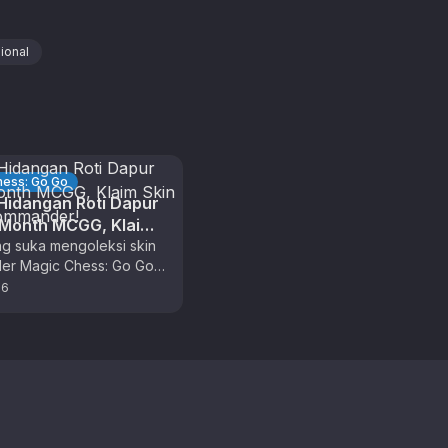
ional
hess: Go Go
idangan Roti Dapur
 Month MCGG, Klaim
ecial Commander!
g suka mengoleksi skin
r Magic Chess: Go Go,
ima kali ini adalah waktu
26
at untuk berburu …