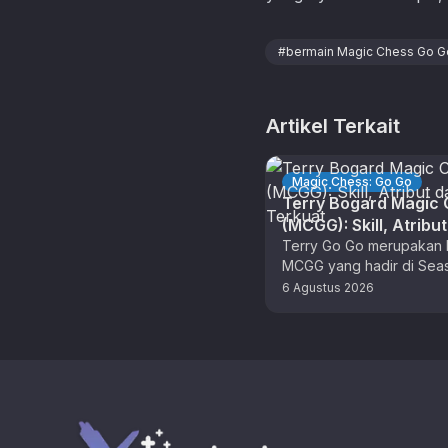
#
bermain Magic Chess Go G
Artikel Terkait
Magic Chess: Go Go
Terry Bogard Magic
(MCGG): Skill, Atribu
Combo Terkuat
Terry Go Go merupakan 
MCGG yang hadir di Sea
sebagai hasil kolaborasi
6 Agustus 2026
The King of Fighters (KO
Footer